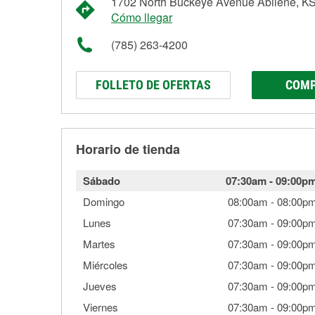
1702 North Buckeye Avenue Abilene, K
Cómo llegar
(785) 263-4200
FOLLETO DE OFERTAS
COMP
Horario de tienda
Sábado
07:30am
-
09:00p
Domingo
08:00am
-
08:00p
Lunes
07:30am
-
09:00p
Martes
07:30am
-
09:00p
Miércoles
07:30am
-
09:00p
Jueves
07:30am
-
09:00p
Viernes
07:30am
-
09:00p