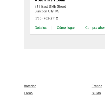
Abre a las 7:30am
134 East Sixth Street
Junction City, KS
(785) 762-2112
Detalles
|
Cómo llegar
|
Compra aho
Baterías
Frenos
Faros
Bujías