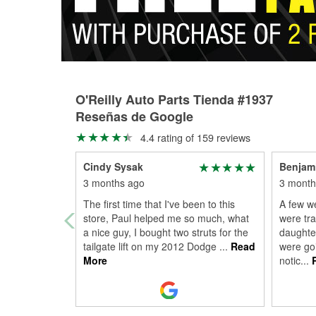
O'Reilly Auto Parts Tienda #1937
Reseñas de Google
4.4 rating of 159 reviews
Cindy Sysak
Benjami
3 months ago
3 month
The first time that I've been to this
A few we
store, Paul helped me so much, what
were tra
a nice guy, I bought two struts for the
daughte
tailgate lift on my 2012 Dodge
...
Read
were goi
More
notic
...
R