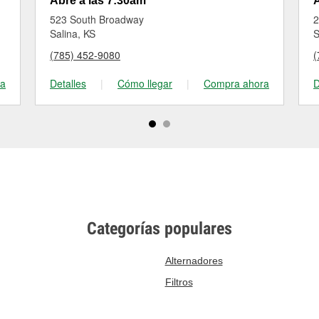
Abre a las 7:30am
A
523 South Broadway
2
Salina, KS
S
(785) 452-9080
(
ra
Detalles
|
Cómo llegar
|
Compra ahora
D
Categorías populares
Alternadores
Filtros