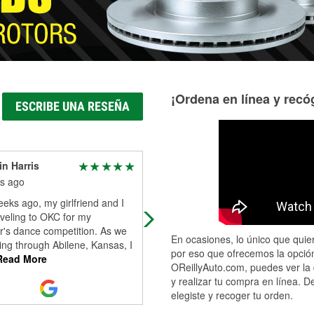
¡Ordena en línea y recóg
ESCRIBE UNA RESEÑA
n Harris
Ed Brown
s ago
4 months ago
eks ago, my girlfriend and I
Very friendly very helpful
veling to OKC for my
r's dance competition. As we
En ocasiones, lo único que quier
ng through Abilene, Kansas, I
por eso que ofrecemos la opción
ead More
OReillyAuto.com, puedes ver la 
y realizar tu compra en línea. D
elegiste y recoger tu orden.