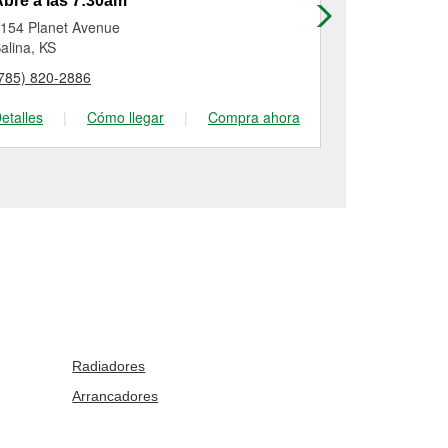
bre a las 7:30am
Abre a las
154 Planet Avenue
501 W Crawfo
alina, KS
Clay Center, 
785) 820-2886
(785) 630-52
etalles
|
Cómo llegar
|
Compra ahora
Detalles
|
Radiadores
Arrancadores