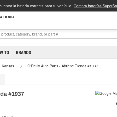
cuentra la batería correcta para tu vehículo.
Compra baterías SuperSta
LA TIENDA
W TO
BRANDS
Kansas
O'Reilly Auto Parts - Abilene Tienda #1937
nda #1937