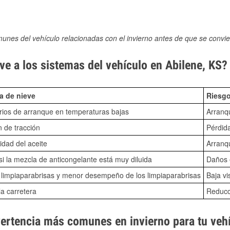
munes del vehículo relacionadas con el invierno antes de que se convie
e a los sistemas del vehículo en Abilene, KS?
a de nieve
Riesgo
ios de arranque en temperaturas bajas
Arranq
n de tracción
Pérdida
idad del aceite
Arranqu
i la mezcla de anticongelante está muy diluida
Daños e
o limpiaparabrisas y menor desempeño de los limpiaparabrisas
Baja vi
la carretera
Reducci
vertencia más comunes en invierno para tu veh