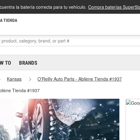
cuentra la batería correcta para tu vehículo.
Compra baterías SuperSta
LA TIENDA
W TO
BRANDS
Kansas
O'Reilly Auto Parts - Abilene Tienda #1937
Abilene Tienda #1937