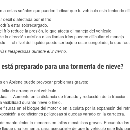
 a estas señales que pueden indicar que tu vehículo está teniendo difi
 débil o afectada por el frío.
podría estar sobrecargado.
l frío reduce la presión, lo que afecta el manejo del vehículo.
e la dirección asistida o las llantas frías pueden dificultar el manejo.
ado
— el nivel del líquido puede ser bajo o estar congelado, lo que reduc
ías inesperadas durante el invierno.
está preparado para una tormenta de nieve?
les en Abilene puede provocar problemas graves:
 falla de arranque del vehículo.
adas
→ Aumento en la distancia de frenado y reducción de la tracción.
 visibilidad durante nieve o hielo.
 fisuras en el bloque del motor o en la culata por la expansión del refr
posición a condiciones peligrosas si quedas varado en la carretera.
de mantenimiento menores en fallas mecánicas graves. Encuentra las p
 llegue una tormenta, para asegurarte de que tu vehículo esté listo pa