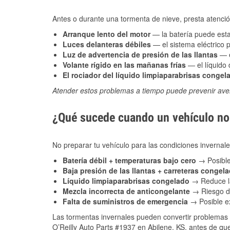
Antes o durante una tormenta de nieve, presta atención
Arranque lento del motor
— la batería puede estar
Luces delanteras débiles
— el sistema eléctrico 
Luz de advertencia de presión de las llantas
— e
Volante rígido en las mañanas frías
— el líquido d
El rociador del líquido limpiaparabrisas congel
Atender estos problemas a tiempo puede prevenir aver
¿Qué sucede cuando un vehículo no 
No preparar tu vehículo para las condiciones inverna
Batería débil + temperaturas bajo cero
→ Posible
Baja presión de las llantas + carreteras congel
Líquido limpiaparabrisas congelado
→ Reduce la
Mezcla incorrecta de anticongelante
→ Riesgo de
Falta de suministros de emergencia
→ Posible ex
Las tormentas invernales pueden convertir problemas 
O’Reilly Auto Parts #1937 en Abilene, KS, antes de que