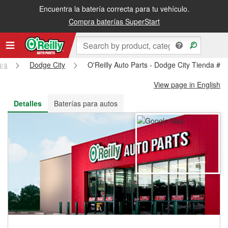
Encuentra la batería correcta para tu vehículo.
Recibe tu orden gratis al día siguiente o recógela en la tienda
Compra baterías SuperStart
as
Dodge City
O'Reilly Auto Parts - Dodge City Tienda #1
View page in English
Detalles
Baterías para autos