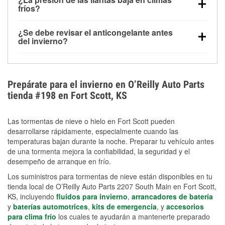
la congelación y ayuda a disolver la sal y la nieve
arranque.
fríos?
derretida en la carretera para mejorar la visibilidad.
Sí. La presión de las llantas normalmente disminuye
¿Se debe revisar el anticongelante antes
alrededor de 1 PSI por cada 10 °F que baja la
del invierno?
temperatura. Puedes obtener más información sobre
Sí. Una mezcla adecuada del anticongelante protege
la baja presión en invierno en nuestro artículo.
el motor contra la congelación, las grietas internas y
el sobrecalentamiento en condiciones de frío
Prepárate para el invierno en O’Reilly Auto Parts
extremo. Aprende cómo comprobar la protección
tienda #198 en Fort Scott, KS
anticongelante en nuestra sección How-To.
Las tormentas de nieve o hielo en Fort Scott pueden
desarrollarse rápidamente, especialmente cuando las
temperaturas bajan durante la noche. Preparar tu vehículo antes
de una tormenta mejora la confiabilidad, la seguridad y el
desempeño de arranque en frío.
Los suministros para tormentas de nieve están disponibles en tu
tienda local de O’Reilly Auto Parts 2207 South Main en Fort Scott,
KS, incluyendo
fluidos para invierno
,
arrancadores de batería
y
baterías automotrices
,
kits de emergencia
, y
accesorios
para clima frío
los cuales te ayudarán a mantenerte preparado