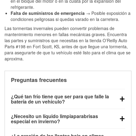
en el bloque del motor o en la culata por la expansión del
refrigerante.
Falta de suministros de emergencia
→ Posible exposición a
condiciones peligrosas si quedas varado en la carretera.
Las tormentas invernales pueden convertir problemas de
mantenimiento menores en fallas mecánicas graves. Encuentra
las partes y suministros que necesitas en la tienda O’Reilly Auto
Parts #198 en Fort Scott, KS, antes de que llegue una tormenta,
para asegurarte de que tu vehículo esté listo para el clima que se
aproxima.
Preguntas frecuentes
¿Qué tan frío tiene que ser para que falle la
batería de un vehículo?
La capacidad de la batería comienza a disminuir por
¿Necesito un líquido limpiaparabrisas
debajo de los 32 °F y puede perder hasta la mitad de
especial en invierno?
su potencia de arranque cerca de los 0 °F, lo que
Sí. El líquido limpiaparabrisas para invierno resiste
aumenta la probabilidad de que el vehículo no
¿La presión de las llantas baja en climas