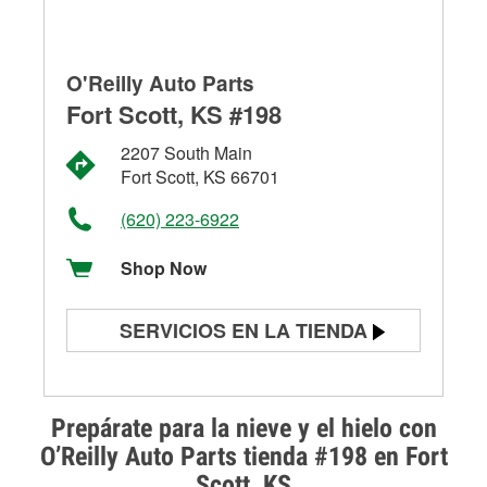
O'Reilly Auto Parts
Fort Scott, KS #198
2207 South Main
Fort Scott, KS 66701
(620) 223-6922
Shop Now
SERVICIOS EN LA TIENDA
Prueba de batería
Prueba de alternadores y
Prepárate para la nieve y el hielo con
arrancadores
O’Reilly Auto Parts tienda #198 en Fort
Scott, KS