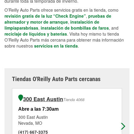
durante toda la temporada de invierno.
O’Reilly Auto Parts ofrece servicios gratis en la tienda, como
revisión gratis de la luz “Check Engine”
,
pruebas de
alternador y motor de arranque
,
instalación de
limpiaparabrisas
,
instalación de bombillas de faros
, and
reciclaje de líquidos y baterías
. Visita hoy mismo tu tienda
O’Reilly Auto Parts más cercana para obtener más información
sobre nuestros
servicios en la tienda
.
Tiendas O'Reilly Auto Parts cercanas
300 East Austin
Tienda 4068
Abre a las 7:30am
Ab
300 East Austin
14
Nevada, MO
Pit
(417) 667-3375
(6