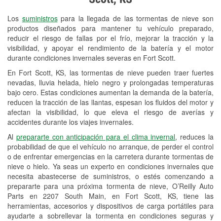
Revisión de la luz "Check Engine"
Los
suministros
para la llegada de las tormentas de nieve son
Reciclaje de baterías y aceite
productos diseñados para mantener tu vehículo preparado,
reducir el riesgo de fallas por el frío, mejorar la tracción y la
Instalación de bombillas de faros
visibilidad, y apoyar el rendimiento de la batería y el motor
Instalación de limpiaparabrisas
durante condiciones invernales severas en Fort Scott.
En Fort Scott, KS, las tormentas de nieve pueden traer fuertes
Programa de Préstamo de
nevadas, lluvia helada, hielo negro y prolongadas temperaturas
Herramientas
bajo cero. Estas condiciones aumentan la demanda de la batería,
reducen la tracción de las llantas, espesan los fluidos del motor y
Mezcla de pinturas
afectan la visibilidad, lo que eleva el riesgo de averías y
accidentes durante los viajes invernales.
Rectificación de tambores y discos de
Al
prepararte con anticipación para el clima invernal
, reduces la
freno
probabilidad de que el vehículo no arranque, de perder el control
o de enfrentar emergencias en la carretera durante tormentas de
Mangueras hidráulicas a la medida
nieve o hielo. Ya seas un experto en condiciones invernales que
necesita abastecerse de suministros, o estés comenzando a
Snowstorm Supplies
prepararte para una próxima tormenta de nieve, O’Reilly Auto
Parts en 2207 South Main, en Fort Scott, KS, tiene las
Tornado Supplies
herramientas, accesorios y dispositivos de carga portátiles para
Conoce más
ayudarte a sobrellevar la tormenta en condiciones seguras y