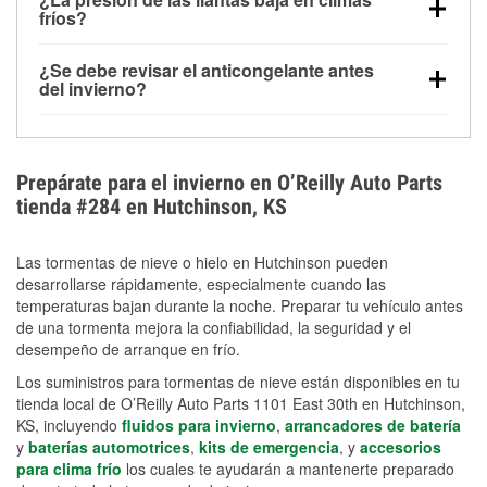
la congelación y ayuda a disolver la sal y la nieve
arranque.
fríos?
derretida en la carretera para mejorar la visibilidad.
Sí. La presión de las llantas normalmente disminuye
¿Se debe revisar el anticongelante antes
alrededor de 1 PSI por cada 10 °F que baja la
del invierno?
temperatura. Puedes obtener más información sobre
Sí. Una mezcla adecuada del anticongelante protege
la baja presión en invierno en nuestro artículo.
el motor contra la congelación, las grietas internas y
el sobrecalentamiento en condiciones de frío
Prepárate para el invierno en O’Reilly Auto Parts
extremo. Aprende cómo comprobar la protección
tienda #284 en Hutchinson, KS
anticongelante en nuestra sección How-To.
Las tormentas de nieve o hielo en Hutchinson pueden
desarrollarse rápidamente, especialmente cuando las
temperaturas bajan durante la noche. Preparar tu vehículo antes
de una tormenta mejora la confiabilidad, la seguridad y el
desempeño de arranque en frío.
Los suministros para tormentas de nieve están disponibles en tu
tienda local de O’Reilly Auto Parts 1101 East 30th en Hutchinson,
KS, incluyendo
fluidos para invierno
,
arrancadores de batería
y
baterías automotrices
,
kits de emergencia
, y
accesorios
para clima frío
los cuales te ayudarán a mantenerte preparado