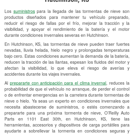
Revisión de la luz "Check Engine"
Los
suministros
para la llegada de las tormentas de nieve son
Reciclaje de baterías y aceite
productos diseñados para mantener tu vehículo preparado,
reducir el riesgo de fallas por el frío, mejorar la tracción y la
Instalación de bombillas de faros
visibilidad, y apoyar el rendimiento de la batería y el motor
Instalación de limpiaparabrisas
durante condiciones invernales severas en Hutchinson.
En Hutchinson, KS, las tormentas de nieve pueden traer fuertes
Programa de Préstamo de
nevadas, lluvia helada, hielo negro y prolongadas temperaturas
Herramientas
bajo cero. Estas condiciones aumentan la demanda de la batería,
reducen la tracción de las llantas, espesan los fluidos del motor y
Rectificación de tambores y discos de
afectan la visibilidad, lo que eleva el riesgo de averías y
freno
accidentes durante los viajes invernales.
Al
prepararte con anticipación para el clima invernal
, reduces la
Snowstorm Supplies
probabilidad de que el vehículo no arranque, de perder el control
o de enfrentar emergencias en la carretera durante tormentas de
Tornado Supplies
nieve o hielo. Ya seas un experto en condiciones invernales que
Conoce más
necesita abastecerse de suministros, o estés comenzando a
prepararte para una próxima tormenta de nieve, O’Reilly Auto
Parts en 1101 East 30th, en Hutchinson, KS, tiene las
herramientas, accesorios y dispositivos de carga portátiles para
ayudarte a sobrellevar la tormenta en condiciones seguras y