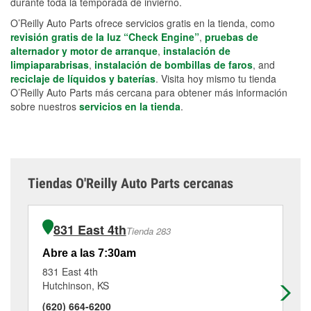
durante toda la temporada de invierno.
O’Reilly Auto Parts ofrece servicios gratis en la tienda, como
revisión gratis de la luz “Check Engine”
,
pruebas de
alternador y motor de arranque
,
instalación de
limpiaparabrisas
,
instalación de bombillas de faros
, and
reciclaje de líquidos y baterías
. Visita hoy mismo tu tienda
O’Reilly Auto Parts más cercana para obtener más información
sobre nuestros
servicios en la tienda
.
Tiendas O'Reilly Auto Parts cercanas
831 East 4th
Tienda 283
Abre a las 7:30am
Ab
831 East 4th
52
Hutchinson, KS
Mc
(620) 664-6200
(6