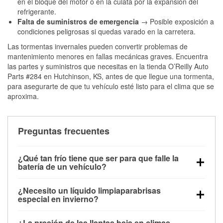
en el bloque del motor o en la culata por la expansión del
refrigerante.
Falta de suministros de emergencia
→ Posible exposición a
condiciones peligrosas si quedas varado en la carretera.
Las tormentas invernales pueden convertir problemas de
mantenimiento menores en fallas mecánicas graves. Encuentra
las partes y suministros que necesitas en la tienda O’Reilly Auto
Parts #284 en Hutchinson, KS, antes de que llegue una tormenta,
para asegurarte de que tu vehículo esté listo para el clima que se
aproxima.
Preguntas frecuentes
¿Qué tan frío tiene que ser para que falle la
batería de un vehículo?
La capacidad de la batería comienza a disminuir por
¿Necesito un líquido limpiaparabrisas
debajo de los 32 °F y puede perder hasta la mitad de
especial en invierno?
su potencia de arranque cerca de los 0 °F, lo que
Sí. El líquido limpiaparabrisas para invierno resiste
aumenta la probabilidad de que el vehículo no
¿La presión de las llantas baja en climas