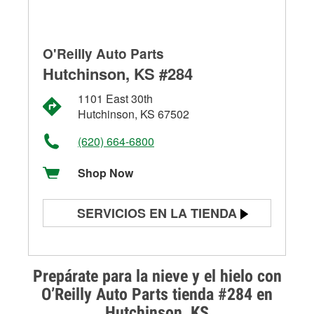
O'Reilly Auto Parts
Hutchinson, KS #284
1101 East 30th
Hutchinson, KS 67502
(620) 664-6800
Shop Now
SERVICIOS EN LA TIENDA
Prueba de batería
Prueba de alternadores y
Prepárate para la nieve y el hielo con
arrancadores
O’Reilly Auto Parts tienda #284 en
Hutchinson, KS