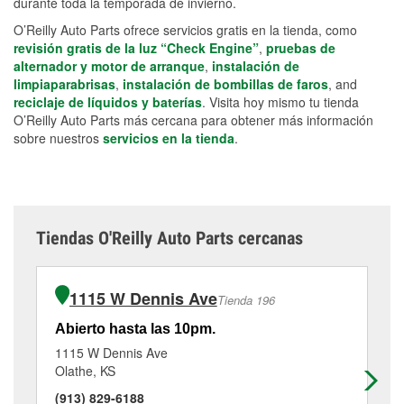
durante toda la temporada de invierno.
O’Reilly Auto Parts ofrece servicios gratis en la tienda, como
revisión gratis de la luz “Check Engine”
,
pruebas de
alternador y motor de arranque
,
instalación de
limpiaparabrisas
,
instalación de bombillas de faros
, and
reciclaje de líquidos y baterías
. Visita hoy mismo tu tienda
O’Reilly Auto Parts más cercana para obtener más información
sobre nuestros
servicios en la tienda
.
Tiendas O'Reilly Auto Parts cercanas
1115 W Dennis Ave
Tienda 196
Abierto hasta las 10pm.
Ab
1115 W Dennis Ave
15
Olathe, KS
Ol
(913) 829-6188
(9