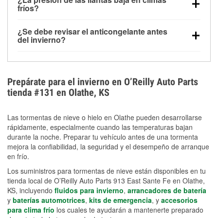
la congelación y ayuda a disolver la sal y la nieve
arranque.
fríos?
derretida en la carretera para mejorar la visibilidad.
Sí. La presión de las llantas normalmente disminuye
¿Se debe revisar el anticongelante antes
alrededor de 1 PSI por cada 10 °F que baja la
del invierno?
temperatura. Puedes obtener más información sobre
Sí. Una mezcla adecuada del anticongelante protege
la baja presión en invierno en nuestro artículo.
el motor contra la congelación, las grietas internas y
el sobrecalentamiento en condiciones de frío
Prepárate para el invierno en O’Reilly Auto Parts
extremo. Aprende cómo comprobar la protección
tienda #131 en Olathe, KS
anticongelante en nuestra sección How-To.
Las tormentas de nieve o hielo en Olathe pueden desarrollarse
rápidamente, especialmente cuando las temperaturas bajan
durante la noche. Preparar tu vehículo antes de una tormenta
mejora la confiabilidad, la seguridad y el desempeño de arranque
en frío.
Los suministros para tormentas de nieve están disponibles en tu
tienda local de O’Reilly Auto Parts 913 East Sante Fe en Olathe,
KS, incluyendo
fluidos para invierno
,
arrancadores de batería
y
baterías automotrices
,
kits de emergencia
, y
accesorios
para clima frío
los cuales te ayudarán a mantenerte preparado