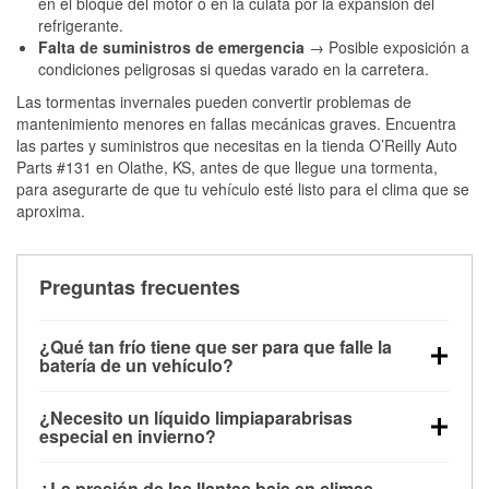
en el bloque del motor o en la culata por la expansión del
refrigerante.
Falta de suministros de emergencia
→ Posible exposición a
condiciones peligrosas si quedas varado en la carretera.
Las tormentas invernales pueden convertir problemas de
mantenimiento menores en fallas mecánicas graves. Encuentra
las partes y suministros que necesitas en la tienda O’Reilly Auto
Parts #131 en Olathe, KS, antes de que llegue una tormenta,
para asegurarte de que tu vehículo esté listo para el clima que se
aproxima.
Preguntas frecuentes
¿Qué tan frío tiene que ser para que falle la
batería de un vehículo?
La capacidad de la batería comienza a disminuir por
¿Necesito un líquido limpiaparabrisas
debajo de los 32 °F y puede perder hasta la mitad de
especial en invierno?
su potencia de arranque cerca de los 0 °F, lo que
Sí. El líquido limpiaparabrisas para invierno resiste
aumenta la probabilidad de que el vehículo no
¿La presión de las llantas baja en climas