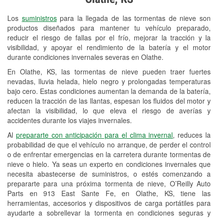
Revisión de la luz "Check Engine"
Los
suministros
para la llegada de las tormentas de nieve son
Reciclaje de baterías y aceite
productos diseñados para mantener tu vehículo preparado,
reducir el riesgo de fallas por el frío, mejorar la tracción y la
Instalación de bombillas de faros
visibilidad, y apoyar el rendimiento de la batería y el motor
Instalación de limpiaparabrisas
durante condiciones invernales severas en Olathe.
En Olathe, KS, las tormentas de nieve pueden traer fuertes
Programa de Préstamo de
nevadas, lluvia helada, hielo negro y prolongadas temperaturas
Herramientas
bajo cero. Estas condiciones aumentan la demanda de la batería,
reducen la tracción de las llantas, espesan los fluidos del motor y
Rectificación de tambores y discos de
afectan la visibilidad, lo que eleva el riesgo de averías y
freno
accidentes durante los viajes invernales.
Al
prepararte con anticipación para el clima invernal
, reduces la
Snowstorm Supplies
probabilidad de que el vehículo no arranque, de perder el control
o de enfrentar emergencias en la carretera durante tormentas de
Tornado Supplies
nieve o hielo. Ya seas un experto en condiciones invernales que
Conoce más
necesita abastecerse de suministros, o estés comenzando a
prepararte para una próxima tormenta de nieve, O’Reilly Auto
Parts en 913 East Sante Fe, en Olathe, KS, tiene las
herramientas, accesorios y dispositivos de carga portátiles para
ayudarte a sobrellevar la tormenta en condiciones seguras y