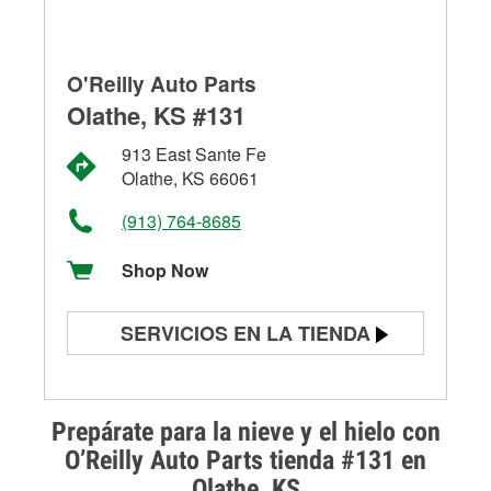
O'Reilly Auto Parts
Olathe, KS #131
913 East Sante Fe
Olathe, KS 66061
(913) 764-8685
Shop Now
SERVICIOS EN LA TIENDA
Prueba de batería
Prueba de alternadores y
Prepárate para la nieve y el hielo con
arrancadores
O’Reilly Auto Parts tienda #131 en
Olathe, KS