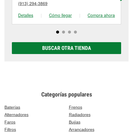
visítanos en 1545 South Main, Ottawa, KS.
(913) 294-3869
(9
tienda #148 para obtener más información.
Detalles
|
Cómo llegar
|
Compra ahora
De
BUSCAR OTRA TIENDA
Categorías populares
Baterías
Frenos
Alternadores
Radiadores
Faros
Bujías
Filtros
Arrancadores