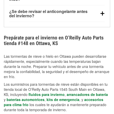
derretida en la carretera para mejorar la visibilidad.
Sí. La presión de las llantas normalmente disminuye
¿Se debe revisar el anticongelante antes
alrededor de 1 PSI por cada 10 °F que baja la
del invierno?
temperatura. Puedes obtener más información sobre
Sí. Una mezcla adecuada del anticongelante protege
la baja presión en invierno en nuestro artículo.
el motor contra la congelación, las grietas internas y
el sobrecalentamiento en condiciones de frío
Prepárate para el invierno en O’Reilly Auto Parts
extremo. Aprende cómo comprobar la protección
tienda #148 en Ottawa, KS
anticongelante en nuestra sección How-To.
Las tormentas de nieve o hielo en Ottawa pueden desarrollarse
rápidamente, especialmente cuando las temperaturas bajan
durante la noche. Preparar tu vehículo antes de una tormenta
mejora la confiabilidad, la seguridad y el desempeño de arranque
en frío.
Los suministros para tormentas de nieve están disponibles en tu
tienda local de O’Reilly Auto Parts 1545 South Main en Ottawa,
KS, incluyendo
fluidos para invierno
,
arrancadores de batería
y
baterías automotrices
,
kits de emergencia
, y
accesorios
para clima frío
los cuales te ayudarán a mantenerte preparado
durante toda la temporada de invierno.