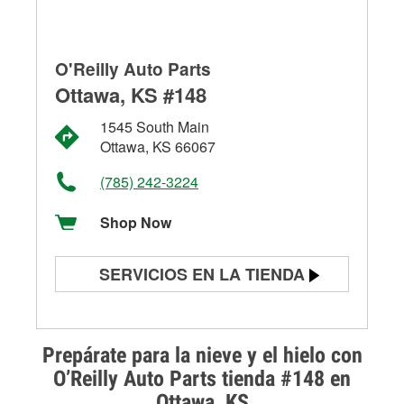
O'Reilly Auto Parts
Ottawa, KS #148
1545 South Main
Ottawa, KS 66067
(785) 242-3224
Shop Now
SERVICIOS EN LA TIENDA
Prueba de batería
Prueba de alternadores y
Prepárate para la nieve y el hielo con
arrancadores
O’Reilly Auto Parts tienda #148 en
Ottawa, KS