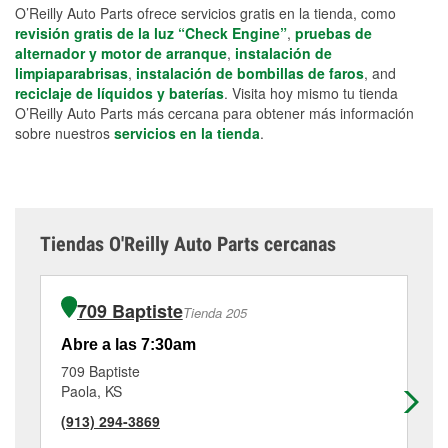
O’Reilly Auto Parts ofrece servicios gratis en la tienda, como
revisión gratis de la luz “Check Engine”
,
pruebas de
alternador y motor de arranque
,
instalación de
limpiaparabrisas
,
instalación de bombillas de faros
, and
reciclaje de líquidos y baterías
. Visita hoy mismo tu tienda
O’Reilly Auto Parts más cercana para obtener más información
sobre nuestros
servicios en la tienda
.
Tiendas O'Reilly Auto Parts cercanas
709 Baptiste
Tienda 205
Abre a las 7:30am
Ab
709 Baptiste
52
Paola, KS
Ga
(913) 294-3869
(9