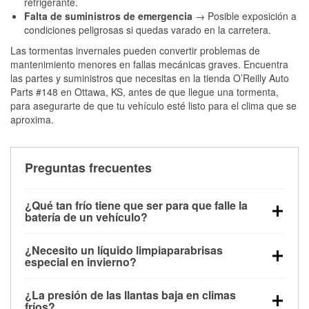
refrigerante.
Falta de suministros de emergencia
→ Posible exposición a
condiciones peligrosas si quedas varado en la carretera.
Las tormentas invernales pueden convertir problemas de
mantenimiento menores en fallas mecánicas graves. Encuentra
las partes y suministros que necesitas en la tienda O’Reilly Auto
Parts #148 en Ottawa, KS, antes de que llegue una tormenta,
para asegurarte de que tu vehículo esté listo para el clima que se
aproxima.
Preguntas frecuentes
¿Qué tan frío tiene que ser para que falle la
batería de un vehículo?
La capacidad de la batería comienza a disminuir por
¿Necesito un líquido limpiaparabrisas
debajo de los 32 °F y puede perder hasta la mitad de
especial en invierno?
su potencia de arranque cerca de los 0 °F, lo que
Sí. El líquido limpiaparabrisas para invierno resiste
aumenta la probabilidad de que el vehículo no
¿La presión de las llantas baja en climas
la congelación y ayuda a disolver la sal y la nieve
arranque.
fríos?