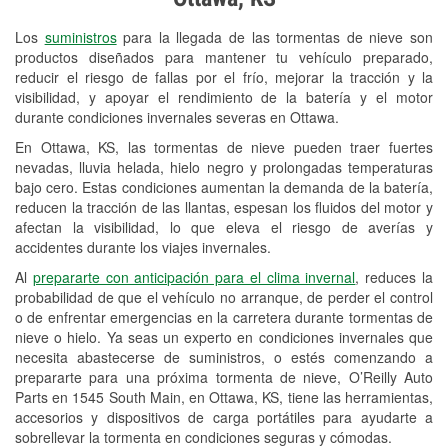
Revisión de la luz "Check Engine"
Los
suministros
para la llegada de las tormentas de nieve son
Reciclaje de baterías y aceite
productos diseñados para mantener tu vehículo preparado,
reducir el riesgo de fallas por el frío, mejorar la tracción y la
Instalación de bombillas de faros
visibilidad, y apoyar el rendimiento de la batería y el motor
Instalación de limpiaparabrisas
durante condiciones invernales severas en Ottawa.
En Ottawa, KS, las tormentas de nieve pueden traer fuertes
Programa de Préstamo de
nevadas, lluvia helada, hielo negro y prolongadas temperaturas
Herramientas
bajo cero. Estas condiciones aumentan la demanda de la batería,
reducen la tracción de las llantas, espesan los fluidos del motor y
Mezcla de pinturas
afectan la visibilidad, lo que eleva el riesgo de averías y
accidentes durante los viajes invernales.
Rectificación de tambores y discos de
Al
prepararte con anticipación para el clima invernal
, reduces la
freno
probabilidad de que el vehículo no arranque, de perder el control
o de enfrentar emergencias en la carretera durante tormentas de
Mangueras hidráulicas a la medida
nieve o hielo. Ya seas un experto en condiciones invernales que
necesita abastecerse de suministros, o estés comenzando a
Snowstorm Supplies
prepararte para una próxima tormenta de nieve, O’Reilly Auto
Parts en 1545 South Main, en Ottawa, KS, tiene las herramientas,
Tornado Supplies
accesorios y dispositivos de carga portátiles para ayudarte a
Conoce más
sobrellevar la tormenta en condiciones seguras y cómodas.