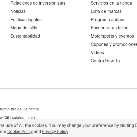
Relaciones de inversionistas
Servicios en la tienda
Noticias
Lista de marcas
Políticas legales
Programa Jobber
Mapa del sitio
Encuentra un taller
Sustentabilidad
Motorsports y eventos
Cupones y promocione
Videos
Centro How To
uministro de California
 cv1361 catalog_main
the use of All the cookies.
he use of All the cookies.
You may change your preference by visiting C
You may change your preference by visiting
our
t our
Cookie Policy
Cookie Policy
and
and
Privacy Policy
Privacy Policy
.
.