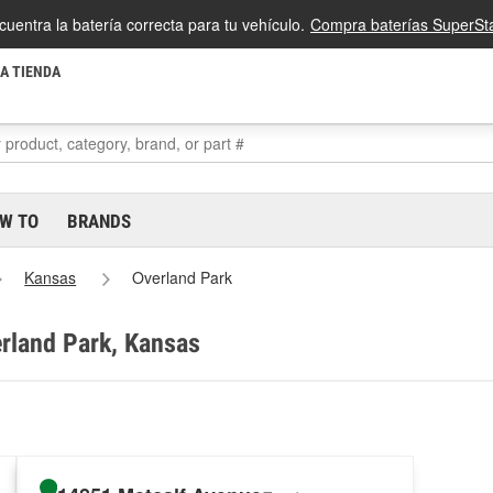
cuentra la batería correcta para tu vehículo.
Compra baterías SuperSta
LA TIENDA
W TO
BRANDS
Kansas
Overland Park
erland Park, Kansas