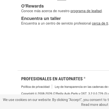
O'Rewards
Conoce más acerca de nuestro
programa de lealtad
.
Encuentra un taller
Encuentra a un centro de servicio profesional
cerca de ti
.
PROFESIONALES EN AUTOPARTES
®
Política de privacidad
Ley de transparencia en las cadenas de s
Copyright © 2008-2026 O’Reilly Auto Parts v OST_3.2.0.0.729 (3)
We use cookies on our website.
We use cookies on our website. By clicking "Accept", you consent to 
By clicking "Accept", you consent to t
Read more about 
abou