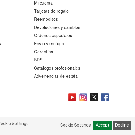
Mi cuenta
Tarjetas de regalo
Reembolsos
Devoluciones y cambios
Órdenes especiales
s
Envío y entrega
Garantías
SDS
Catálogos profesionales
Advertencias de estafa
ookie Settings.
 Cookie Settings.
Read more
Cookie Settings
Cookie Settings
Accept
Accept
Decline
Decline