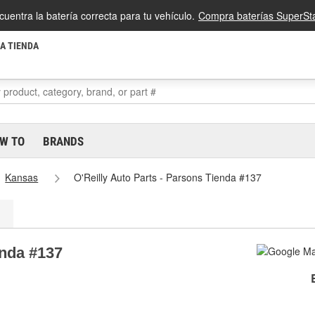
cuentra la batería correcta para tu vehículo.
Compra baterías SuperSta
LA TIENDA
W TO
BRANDS
Kansas
O'Reilly Auto Parts - Parsons Tienda #137
enda #137