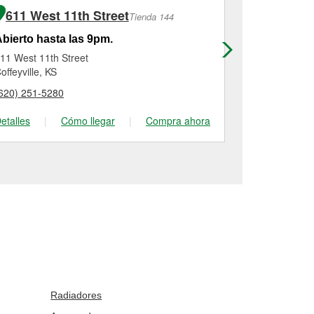
611 West 11th Street
1402 No
Tienda 144
bierto hasta las 9pm.
Abierto has
11 West 11th Street
1402 North 
offeyville, KS
Pittsburg, KS
620) 251-5280
(620) 231-66
etalles
|
Cómo llegar
|
Compra ahora
Detalles
|
Radiadores