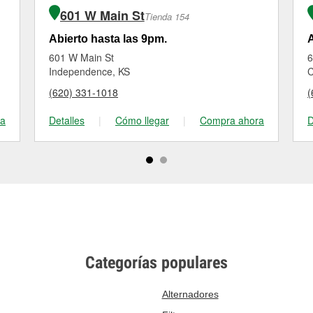
601 W Main St
Tienda 154
Abierto hasta las 9pm.
A
601 W Main St
6
Independence, KS
C
(620) 331-1018
(
ra
Detalles
|
Cómo llegar
|
Compra ahora
D
Categorías populares
Alternadores