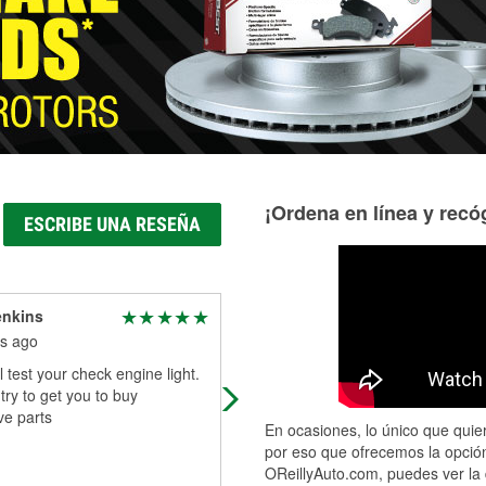
Más información acerca del servicio de mangueras hidráulic
¡Ordena en línea y recóg
ESCRIBE UNA RESEÑA
enkins
Darlene Johnsen
s ago
7 months ago
l test your check engine light.
Good
try to get you to buy
ve parts
En ocasiones, lo único que quier
por eso que ofrecemos la opción
OReillyAuto.com, puedes ver la 