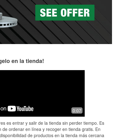
as a la medida en tu tienda local
elo en la tienda!
James Wellman
10 months ago
Needed an adapter for my trailer lights
0:07
es es entrar y salir de la tienda sin perder tiempo. Es
 de ordenar en línea y recoger en tienda gratis. En
disponibilidad de productos en la tienda más cercana