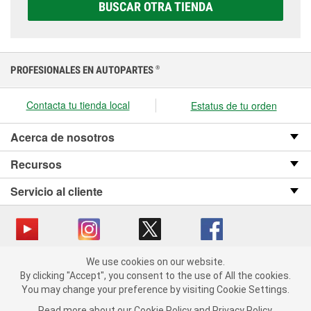
correcta para tu vehículo y presupuesto.
BUSCAR OTRA TIENDA
PROFESIONALES EN AUTOPARTES
®
Contacta tu tienda local
Estatus de tu orden
Acerca de nosotros
Recursos
Servicio al cliente
We use cookies on our website.
Copyright © 2008-2026 O’Reilly Auto Parts v OST_3.2.0.0.729 (3) cv1361
We use cookies on our website. By clicking "Accept", you consent
By clicking "Accept", you consent to the use of All the cookies.
catalog_main
to the use of All the cookies.
You may change your preference by visiting Cookie Settings.
You may change your preference by visiting Cookie Settings.
Política de privacidad
Ley de transparencia en las cadenas de suministro
Read more about our
Read more about our
Cookie Policy
Cookie Policy
and
and
Privacy Policy
Privacy Policy
.
.