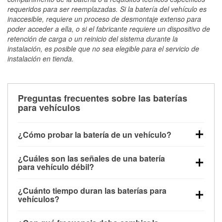
requeridos para ser reemplazadas. Si la batería del vehículo es
inaccesible, requiere un proceso de desmontaje extenso para
poder acceder a ella, o si el fabricante requiere un dispositivo de
retención de carga o un reinicio del sistema durante la
instalación, es posible que no sea elegible para el servicio de
instalación en tienda.
Preguntas frecuentes sobre las baterías
para vehículos
¿Cómo probar la batería de un vehículo?
Puedes probar la batería de un vehículo de varias
¿Cuáles son las señales de una batería
maneras. El método más rápido es utilizar un
para vehículo débil?
multímetro: con el vehículo apagado, conecta los
Una batería débil suele dar algunas señales de
cables a las terminales de la batería y verifica el
¿Cuánto tiempo duran las baterías para
advertencia. Un arranque lento del motor, faros
voltaje: una batería en buen estado y totalmente
vehículos?
tenues, chasquidos al girar la llave o luces de
cargada debería indicar unos 12.6 voltios. Es
La mayoría de las baterías para vehículos duran
advertencia en el tablero pueden ser indicaciones de
importante saber que las baterías descargadas a