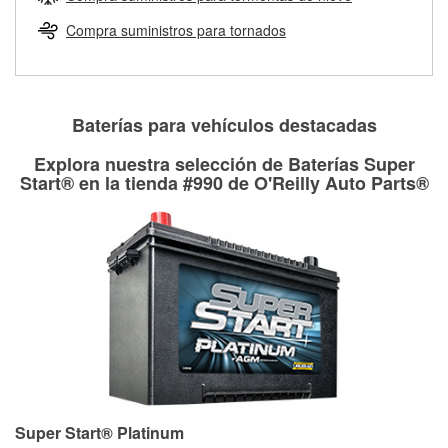
Más información sobre el Programa de Préstamo de
ser rectificados con seguridad. Si tus tambores o discos no
Herramientas de O'Reilly
pueden ser reutilizados, podemos ayudarte a encontrar las
Compra suministros para tornados
partes de reemplazo correctas para tu reparación.
Rectificación de tambores y discos de freno
Baterías para vehículos destacadas
Explora nuestra selección de Baterías Super
Start® en la tienda #990 de O'Reilly Auto Parts®
Super Start® Platinum