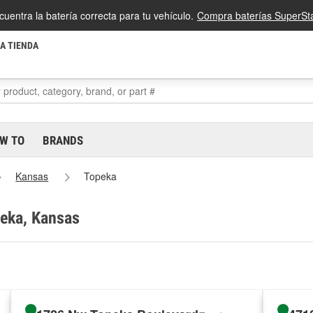
cuentra la batería correcta para tu vehículo.
Compra baterías SuperSta
LA TIENDA
W TO
BRANDS
Kansas
Topeka
peka, Kansas