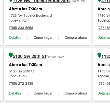
1726 Nw Topeka Boulevard
471
Tienda 191
Abre a las 7:30am
Abre a
1726 Nw Topeka Boulevard
4710 S
Topeka, KS
Topeka,
(785) 233-5658
(785) 8
Detalles
|
Cómo llegar
|
Compra ahora
Detalle
5100 Sw 29th St
113
Tienda 2439
Abre a las 7:30am
Abre a
5100 Sw 29th St
1133 S
Topeka, KS
Topeka,
(785) 272-2435
(785) 3
Detalles
|
Cómo llegar
|
Compra ahora
Detalle