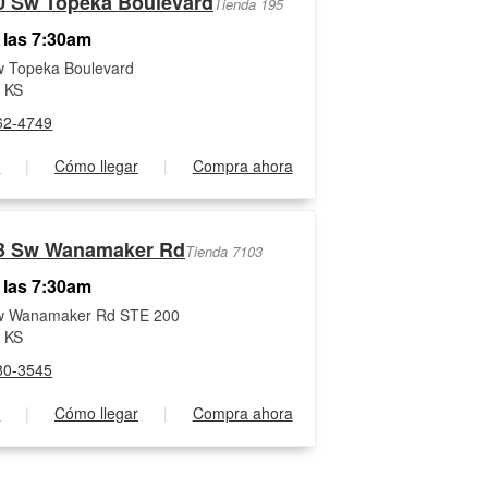
0 Sw Topeka Boulevard
Tienda 195
 las 7:30am
w Topeka Boulevard
 KS
62-4749
s
|
Cómo llegar
|
Compra ahora
3 Sw Wanamaker Rd
Tienda 7103
 las 7:30am
w Wanamaker Rd STE 200
 KS
80-3545
s
|
Cómo llegar
|
Compra ahora