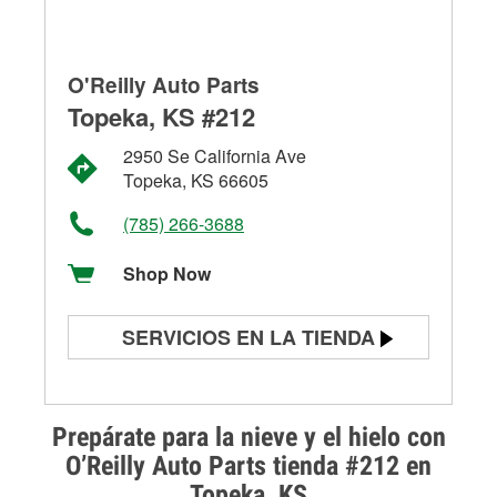
O'Reilly Auto Parts
Topeka, KS #212
2950 Se California Ave
Topeka, KS 66605
(785) 266-3688
Shop Now
SERVICIOS EN LA TIENDA
Prueba de batería
Prueba de alternadores y
Prepárate para la nieve y el hielo con
arrancadores
O’Reilly Auto Parts tienda #212 en
Topeka, KS