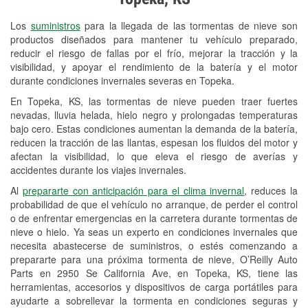
Revisión de la luz "Check Engine"
Los
suministros
para la llegada de las tormentas de nieve son
Reciclaje de baterías y aceite
productos diseñados para mantener tu vehículo preparado,
reducir el riesgo de fallas por el frío, mejorar la tracción y la
Instalación de bombillas de faros
visibilidad, y apoyar el rendimiento de la batería y el motor
Instalación de limpiaparabrisas
durante condiciones invernales severas en Topeka.
En Topeka, KS, las tormentas de nieve pueden traer fuertes
Programa de Préstamo de
nevadas, lluvia helada, hielo negro y prolongadas temperaturas
Herramientas
bajo cero. Estas condiciones aumentan la demanda de la batería,
reducen la tracción de las llantas, espesan los fluidos del motor y
Mezcla de pinturas
afectan la visibilidad, lo que eleva el riesgo de averías y
accidentes durante los viajes invernales.
Rectificación de tambores y discos de
Al
prepararte con anticipación para el clima invernal
, reduces la
freno
probabilidad de que el vehículo no arranque, de perder el control
o de enfrentar emergencias en la carretera durante tormentas de
Snowstorm Supplies
nieve o hielo. Ya seas un experto en condiciones invernales que
necesita abastecerse de suministros, o estés comenzando a
Tornado Supplies
prepararte para una próxima tormenta de nieve, O’Reilly Auto
Conoce más
Parts en 2950 Se California Ave, en Topeka, KS, tiene las
herramientas, accesorios y dispositivos de carga portátiles para
ayudarte a sobrellevar la tormenta en condiciones seguras y