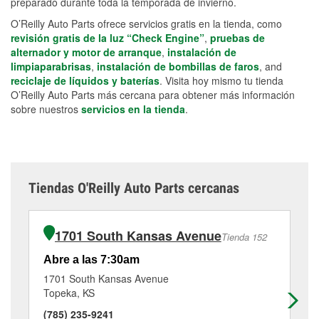
preparado durante toda la temporada de invierno.
O’Reilly Auto Parts ofrece servicios gratis en la tienda, como
revisión gratis de la luz “Check Engine”
,
pruebas de
alternador y motor de arranque
,
instalación de
limpiaparabrisas
,
instalación de bombillas de faros
, and
reciclaje de líquidos y baterías
. Visita hoy mismo tu tienda
O’Reilly Auto Parts más cercana para obtener más información
sobre nuestros
servicios en la tienda
.
Tiendas O'Reilly Auto Parts cercanas
1701 South Kansas Avenue
Tienda 152
Abre a las 7:30am
Ab
1701 South Kansas Avenue
47
Topeka, KS
To
(785) 235-9241
(7