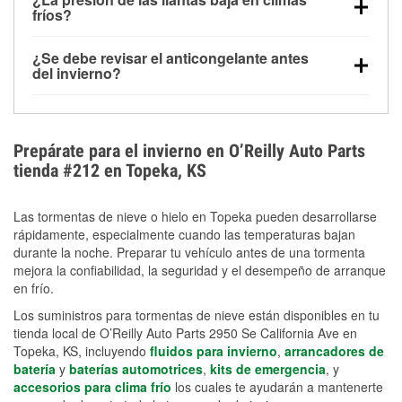
la congelación y ayuda a disolver la sal y la nieve
arranque.
fríos?
derretida en la carretera para mejorar la visibilidad.
Sí. La presión de las llantas normalmente disminuye
¿Se debe revisar el anticongelante antes
alrededor de 1 PSI por cada 10 °F que baja la
del invierno?
temperatura. Puedes obtener más información sobre
Sí. Una mezcla adecuada del anticongelante protege
la baja presión en invierno en nuestro artículo.
el motor contra la congelación, las grietas internas y
el sobrecalentamiento en condiciones de frío
Prepárate para el invierno en O’Reilly Auto Parts
extremo. Aprende cómo comprobar la protección
tienda #212 en Topeka, KS
anticongelante en nuestra sección How-To.
Las tormentas de nieve o hielo en Topeka pueden desarrollarse
rápidamente, especialmente cuando las temperaturas bajan
durante la noche. Preparar tu vehículo antes de una tormenta
mejora la confiabilidad, la seguridad y el desempeño de arranque
en frío.
Los suministros para tormentas de nieve están disponibles en tu
tienda local de O’Reilly Auto Parts 2950 Se California Ave en
Topeka, KS, incluyendo
fluidos para invierno
,
arrancadores de
batería
y
baterías automotrices
,
kits de emergencia
, y
accesorios para clima frío
los cuales te ayudarán a mantenerte