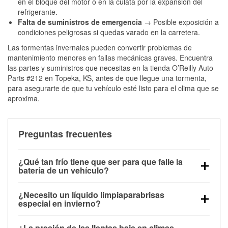
en el bloque del motor o en la culata por la expansión del
refrigerante.
Falta de suministros de emergencia
→ Posible exposición a
condiciones peligrosas si quedas varado en la carretera.
Las tormentas invernales pueden convertir problemas de
mantenimiento menores en fallas mecánicas graves. Encuentra
las partes y suministros que necesitas en la tienda O’Reilly Auto
Parts #212 en Topeka, KS, antes de que llegue una tormenta,
para asegurarte de que tu vehículo esté listo para el clima que se
aproxima.
Preguntas frecuentes
¿Qué tan frío tiene que ser para que falle la
batería de un vehículo?
La capacidad de la batería comienza a disminuir por
¿Necesito un líquido limpiaparabrisas
debajo de los 32 °F y puede perder hasta la mitad de
especial en invierno?
su potencia de arranque cerca de los 0 °F, lo que
Sí. El líquido limpiaparabrisas para invierno resiste
aumenta la probabilidad de que el vehículo no
¿La presión de las llantas baja en climas