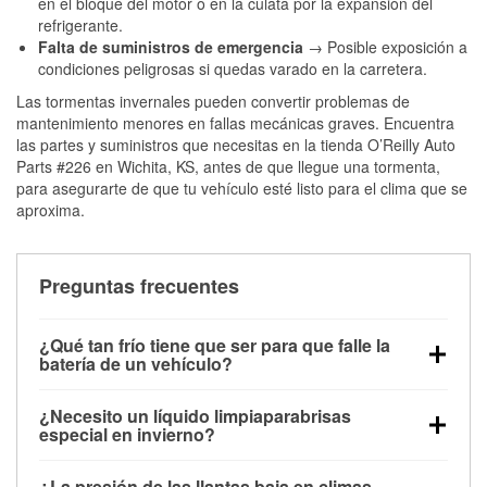
en el bloque del motor o en la culata por la expansión del
refrigerante.
Falta de suministros de emergencia
→ Posible exposición a
condiciones peligrosas si quedas varado en la carretera.
Las tormentas invernales pueden convertir problemas de
mantenimiento menores en fallas mecánicas graves. Encuentra
las partes y suministros que necesitas en la tienda O’Reilly Auto
Parts #226 en Wichita, KS, antes de que llegue una tormenta,
para asegurarte de que tu vehículo esté listo para el clima que se
aproxima.
Preguntas frecuentes
¿Qué tan frío tiene que ser para que falle la
batería de un vehículo?
La capacidad de la batería comienza a disminuir por
¿Necesito un líquido limpiaparabrisas
debajo de los 32 °F y puede perder hasta la mitad de
especial en invierno?
su potencia de arranque cerca de los 0 °F, lo que
Sí. El líquido limpiaparabrisas para invierno resiste
aumenta la probabilidad de que el vehículo no
¿La presión de las llantas baja en climas