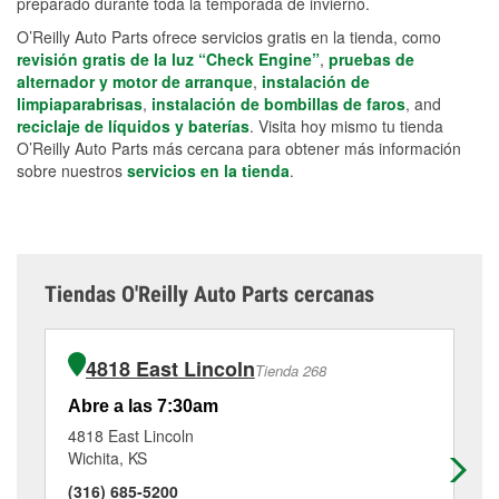
preparado durante toda la temporada de invierno.
O’Reilly Auto Parts ofrece servicios gratis en la tienda, como
revisión gratis de la luz “Check Engine”
,
pruebas de
alternador y motor de arranque
,
instalación de
limpiaparabrisas
,
instalación de bombillas de faros
, and
reciclaje de líquidos y baterías
. Visita hoy mismo tu tienda
O’Reilly Auto Parts más cercana para obtener más información
sobre nuestros
servicios en la tienda
.
Tiendas O'Reilly Auto Parts cercanas
4818 East Lincoln
Tienda 268
Abre a las 7:30am
Ab
4818 East Lincoln
65
Wichita, KS
Wi
(316) 685-5200
(3