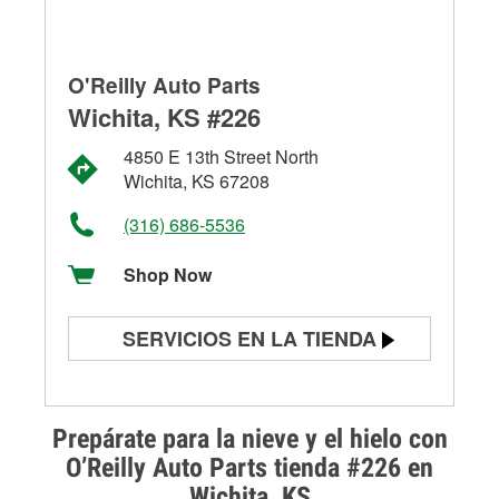
O'Reilly Auto Parts
Wichita, KS #226
4850 E 13th Street North
Wichita, KS 67208
(316) 686-5536
Shop Now
SERVICIOS EN LA TIENDA
Prueba de batería
Prueba de alternadores y
Prepárate para la nieve y el hielo con
arrancadores
O’Reilly Auto Parts tienda #226 en
Wichita, KS