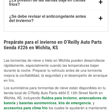
la congelación y ayuda a disolver la sal y la nieve
arranque.
fríos?
derretida en la carretera para mejorar la visibilidad.
Sí. La presión de las llantas normalmente disminuye
¿Se debe revisar el anticongelante antes
alrededor de 1 PSI por cada 10 °F que baja la
del invierno?
temperatura. Puedes obtener más información sobre
Sí. Una mezcla adecuada del anticongelante protege
la baja presión en invierno en nuestro artículo.
el motor contra la congelación, las grietas internas y
el sobrecalentamiento en condiciones de frío
Prepárate para el invierno en O’Reilly Auto Parts
extremo. Aprende cómo comprobar la protección
tienda #226 en Wichita, KS
anticongelante en nuestra sección How-To.
Las tormentas de nieve o hielo en Wichita pueden desarrollarse
rápidamente, especialmente cuando las temperaturas bajan
durante la noche. Preparar tu vehículo antes de una tormenta
mejora la confiabilidad, la seguridad y el desempeño de arranque
en frío.
Los suministros para tormentas de nieve están disponibles en tu
tienda local de O’Reilly Auto Parts 4850 E 13th Street North en
Wichita, KS, incluyendo
fluidos para invierno
,
arrancadores de
batería
y
baterías automotrices
,
kits de emergencia
, y
accesorios para clima frío
los cuales te ayudarán a mantenerte