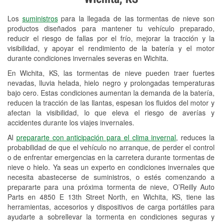
Revisión de la luz "Check Engine"
Los
suministros
para la llegada de las tormentas de nieve son
Reciclaje de baterías y aceite
productos diseñados para mantener tu vehículo preparado,
reducir el riesgo de fallas por el frío, mejorar la tracción y la
Instalación de bombillas de faros
visibilidad, y apoyar el rendimiento de la batería y el motor
Instalación de limpiaparabrisas
durante condiciones invernales severas en Wichita.
En Wichita, KS, las tormentas de nieve pueden traer fuertes
Programa de Préstamo de
nevadas, lluvia helada, hielo negro y prolongadas temperaturas
Herramientas
bajo cero. Estas condiciones aumentan la demanda de la batería,
reducen la tracción de las llantas, espesan los fluidos del motor y
Rectificación de tambores y discos de
afectan la visibilidad, lo que eleva el riesgo de averías y
freno
accidentes durante los viajes invernales.
Al
prepararte con anticipación para el clima invernal
, reduces la
Snowstorm Supplies
probabilidad de que el vehículo no arranque, de perder el control
o de enfrentar emergencias en la carretera durante tormentas de
Tornado Supplies
nieve o hielo. Ya seas un experto en condiciones invernales que
Conoce más
necesita abastecerse de suministros, o estés comenzando a
prepararte para una próxima tormenta de nieve, O’Reilly Auto
Idiomas adicionales
Parts en 4850 E 13th Street North, en Wichita, KS, tiene las
herramientas, accesorios y dispositivos de carga portátiles para
Español
ayudarte a sobrellevar la tormenta en condiciones seguras y