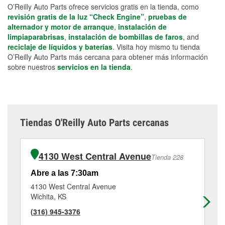
O’Reilly Auto Parts ofrece servicios gratis en la tienda, como
revisión gratis de la luz “Check Engine”
,
pruebas de
alternador y motor de arranque
,
instalación de
limpiaparabrisas
,
instalación de bombillas de faros
, and
reciclaje de líquidos y baterías
. Visita hoy mismo tu tienda
O’Reilly Auto Parts más cercana para obtener más información
sobre nuestros
servicios en la tienda
.
Tiendas O'Reilly Auto Parts cercanas
4130 West Central Avenue
Tienda 228
Abre a las 7:30am
Ab
4130 West Central Avenue
36
Wichita, KS
Ma
(316) 945-3376
(3