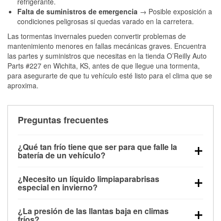
refrigerante.
Falta de suministros de emergencia
→ Posible exposición a
condiciones peligrosas si quedas varado en la carretera.
Las tormentas invernales pueden convertir problemas de
mantenimiento menores en fallas mecánicas graves. Encuentra
las partes y suministros que necesitas en la tienda O’Reilly Auto
Parts #227 en Wichita, KS, antes de que llegue una tormenta,
para asegurarte de que tu vehículo esté listo para el clima que se
aproxima.
Preguntas frecuentes
¿Qué tan frío tiene que ser para que falle la
batería de un vehículo?
La capacidad de la batería comienza a disminuir por
¿Necesito un líquido limpiaparabrisas
debajo de los 32 °F y puede perder hasta la mitad de
especial en invierno?
su potencia de arranque cerca de los 0 °F, lo que
Sí. El líquido limpiaparabrisas para invierno resiste
aumenta la probabilidad de que el vehículo no
¿La presión de las llantas baja en climas
la congelación y ayuda a disolver la sal y la nieve
arranque.
fríos?