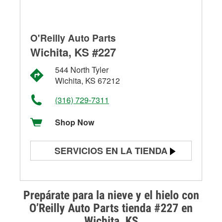
O'Reilly Auto Parts
Wichita, KS #227
544 North Tyler
Wichita, KS 67212
(316) 729-7311
Shop Now
SERVICIOS EN LA TIENDA
Prueba de batería
Prueba de alternadores y
Prepárate para la nieve y el hielo con
arrancadores
O’Reilly Auto Parts tienda #227 en
Wichita, KS