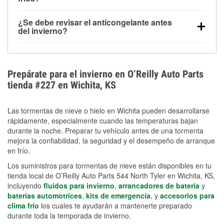
derretida en la carretera para mejorar la visibilidad.
Sí. La presión de las llantas normalmente disminuye
¿Se debe revisar el anticongelante antes
alrededor de 1 PSI por cada 10 °F que baja la
del invierno?
temperatura. Puedes obtener más información sobre
Sí. Una mezcla adecuada del anticongelante protege
la baja presión en invierno en nuestro artículo.
el motor contra la congelación, las grietas internas y
el sobrecalentamiento en condiciones de frío
Prepárate para el invierno en O’Reilly Auto Parts
extremo. Aprende cómo comprobar la protección
tienda #227 en Wichita, KS
anticongelante en nuestra sección How-To.
Las tormentas de nieve o hielo en Wichita pueden desarrollarse
rápidamente, especialmente cuando las temperaturas bajan
durante la noche. Preparar tu vehículo antes de una tormenta
mejora la confiabilidad, la seguridad y el desempeño de arranque
en frío.
Los suministros para tormentas de nieve están disponibles en tu
tienda local de O’Reilly Auto Parts 544 North Tyler en Wichita, KS,
incluyendo
fluidos para invierno
,
arrancadores de batería
y
baterías automotrices
,
kits de emergencia
, y
accesorios para
clima frío
los cuales te ayudarán a mantenerte preparado
durante toda la temporada de invierno.