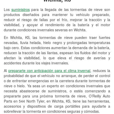
Revisión de la luz "Check Engine"
Los
suministros
para la llegada de las tormentas de nieve son
Reciclaje de baterías y aceite
productos diseñados para mantener tu vehículo preparado,
reducir el riesgo de fallas por el frío, mejorar la tracción y la
Instalación de bombillas de faros
visibilidad, y apoyar el rendimiento de la batería y el motor
Instalación de limpiaparabrisas
durante condiciones invernales severas en Wichita.
En Wichita, KS, las tormentas de nieve pueden traer fuertes
Programa de Préstamo de
nevadas, lluvia helada, hielo negro y prolongadas temperaturas
Herramientas
bajo cero. Estas condiciones aumentan la demanda de la batería,
reducen la tracción de las llantas, espesan los fluidos del motor y
Rectificación de tambores y discos de
afectan la visibilidad, lo que eleva el riesgo de averías y
freno
accidentes durante los viajes invernales.
Al
prepararte con anticipación para el clima invernal
, reduces la
Snowstorm Supplies
probabilidad de que el vehículo no arranque, de perder el control
o de enfrentar emergencias en la carretera durante tormentas de
Tornado Supplies
nieve o hielo. Ya seas un experto en condiciones invernales que
Conoce más
necesita abastecerse de suministros, o estés comenzando a
prepararte para una próxima tormenta de nieve, O’Reilly Auto
Parts en 544 North Tyler, en Wichita, KS, tiene las herramientas,
accesorios y dispositivos de carga portátiles para ayudarte a
sobrellevar la tormenta en condiciones seguras y cómodas.