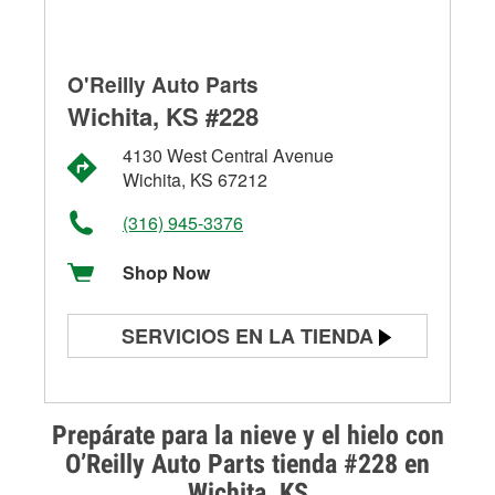
O'Reilly Auto Parts
Wichita, KS #228
4130 West Central Avenue
Wichita, KS 67212
(316) 945-3376
Shop Now
SERVICIOS EN LA TIENDA
Prueba de batería
Prueba de alternadores y
Prepárate para la nieve y el hielo con
arrancadores
O’Reilly Auto Parts tienda #228 en
Wichita, KS