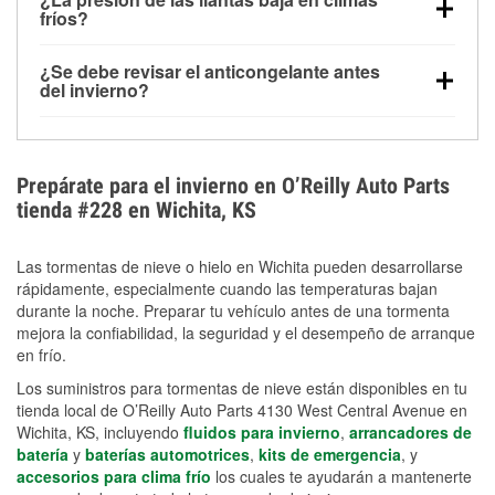
la congelación y ayuda a disolver la sal y la nieve
arranque.
fríos?
derretida en la carretera para mejorar la visibilidad.
Sí. La presión de las llantas normalmente disminuye
¿Se debe revisar el anticongelante antes
alrededor de 1 PSI por cada 10 °F que baja la
del invierno?
temperatura. Puedes obtener más información sobre
Sí. Una mezcla adecuada del anticongelante protege
la baja presión en invierno en nuestro artículo.
el motor contra la congelación, las grietas internas y
el sobrecalentamiento en condiciones de frío
Prepárate para el invierno en O’Reilly Auto Parts
extremo. Aprende cómo comprobar la protección
tienda #228 en Wichita, KS
anticongelante en nuestra sección How-To.
Las tormentas de nieve o hielo en Wichita pueden desarrollarse
rápidamente, especialmente cuando las temperaturas bajan
durante la noche. Preparar tu vehículo antes de una tormenta
mejora la confiabilidad, la seguridad y el desempeño de arranque
en frío.
Los suministros para tormentas de nieve están disponibles en tu
tienda local de O’Reilly Auto Parts 4130 West Central Avenue en
Wichita, KS, incluyendo
fluidos para invierno
,
arrancadores de
batería
y
baterías automotrices
,
kits de emergencia
, y
accesorios para clima frío
los cuales te ayudarán a mantenerte