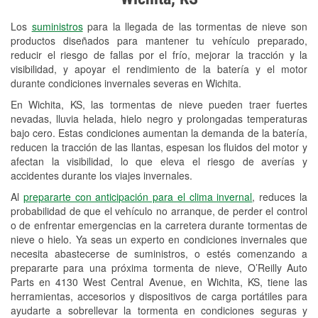
Revisión de la luz "Check Engine"
Los
suministros
para la llegada de las tormentas de nieve son
Reciclaje de baterías y aceite
productos diseñados para mantener tu vehículo preparado,
reducir el riesgo de fallas por el frío, mejorar la tracción y la
Instalación de bombillas de faros
visibilidad, y apoyar el rendimiento de la batería y el motor
Instalación de limpiaparabrisas
durante condiciones invernales severas en Wichita.
En Wichita, KS, las tormentas de nieve pueden traer fuertes
Programa de Préstamo de
nevadas, lluvia helada, hielo negro y prolongadas temperaturas
Herramientas
bajo cero. Estas condiciones aumentan la demanda de la batería,
reducen la tracción de las llantas, espesan los fluidos del motor y
Rectificación de tambores y discos de
afectan la visibilidad, lo que eleva el riesgo de averías y
freno
accidentes durante los viajes invernales.
Al
prepararte con anticipación para el clima invernal
, reduces la
Snowstorm Supplies
probabilidad de que el vehículo no arranque, de perder el control
o de enfrentar emergencias en la carretera durante tormentas de
Tornado Supplies
nieve o hielo. Ya seas un experto en condiciones invernales que
Conoce más
necesita abastecerse de suministros, o estés comenzando a
prepararte para una próxima tormenta de nieve, O’Reilly Auto
Parts en 4130 West Central Avenue, en Wichita, KS, tiene las
herramientas, accesorios y dispositivos de carga portátiles para
ayudarte a sobrellevar la tormenta en condiciones seguras y