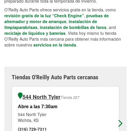
preparado durante toda la temporada de invierno.
O’Reilly Auto Parts ofrece servicios gratis en la tienda, como
revisión gratis de la luz “Check Engine”
,
pruebas de
alternador y motor de arranque
,
instalación de
limpiaparabrisas
,
instalación de bombillas de faros
, and
reciclaje de líquidos y baterías
. Visita hoy mismo tu tienda
O’Reilly Auto Parts más cercana para obtener más información
sobre nuestros
servicios en la tienda
.
Tiendas O'Reilly Auto Parts cercanas
544 North Tyler
Tienda 227
Abre a las 7:30am
Ab
544 North Tyler
72
Wichita, KS
Wi
(316) 729-7311
(3