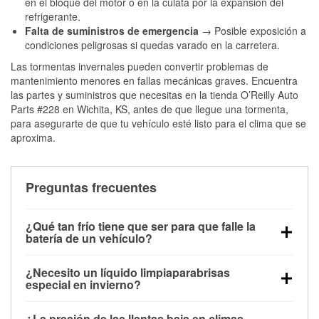
en el bloque del motor o en la culata por la expansión del
refrigerante.
Falta de suministros de emergencia
→ Posible exposición a
condiciones peligrosas si quedas varado en la carretera.
Las tormentas invernales pueden convertir problemas de
mantenimiento menores en fallas mecánicas graves. Encuentra
las partes y suministros que necesitas en la tienda O’Reilly Auto
Parts #228 en Wichita, KS, antes de que llegue una tormenta,
para asegurarte de que tu vehículo esté listo para el clima que se
aproxima.
Preguntas frecuentes
¿Qué tan frío tiene que ser para que falle la
batería de un vehículo?
La capacidad de la batería comienza a disminuir por
¿Necesito un líquido limpiaparabrisas
debajo de los 32 °F y puede perder hasta la mitad de
especial en invierno?
su potencia de arranque cerca de los 0 °F, lo que
Sí. El líquido limpiaparabrisas para invierno resiste
aumenta la probabilidad de que el vehículo no
¿La presión de las llantas baja en climas