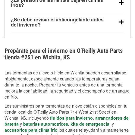
la congelación y ayuda a disolver la sal y la nieve
arranque.
fríos?
derretida en la carretera para mejorar la visibilidad.
Sí. La presión de las llantas normalmente disminuye
¿Se debe revisar el anticongelante antes
alrededor de 1 PSI por cada 10 °F que baja la
del invierno?
temperatura. Puedes obtener más información sobre
Sí. Una mezcla adecuada del anticongelante protege
la baja presión en invierno en nuestro artículo.
el motor contra la congelación, las grietas internas y
el sobrecalentamiento en condiciones de frío
Prepárate para el invierno en O’Reilly Auto Parts
extremo. Aprende cómo comprobar la protección
tienda #251 en Wichita, KS
anticongelante en nuestra sección How-To.
Las tormentas de nieve o hielo en Wichita pueden desarrollarse
rápidamente, especialmente cuando las temperaturas bajan
durante la noche. Preparar tu vehículo antes de una tormenta
mejora la confiabilidad, la seguridad y el desempeño de arranque
en frío.
Los suministros para tormentas de nieve están disponibles en tu
tienda local de O’Reilly Auto Parts 714 West 21st Street en
Wichita, KS, incluyendo
fluidos para invierno
,
arrancadores de
batería
y
baterías automotrices
,
kits de emergencia
, y
accesorios para clima frío
los cuales te ayudarán a mantenerte