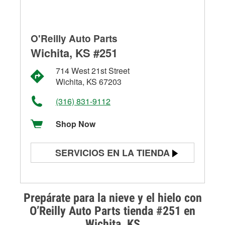
O'Reilly Auto Parts
Wichita, KS #251
714 West 21st Street
Wichita, KS 67203
(316) 831-9112
Shop Now
SERVICIOS EN LA TIENDA
Prueba de batería
Prueba de alternadores y
Prepárate para la nieve y el hielo con
arrancadores
O’Reilly Auto Parts tienda #251 en
Wichita, KS