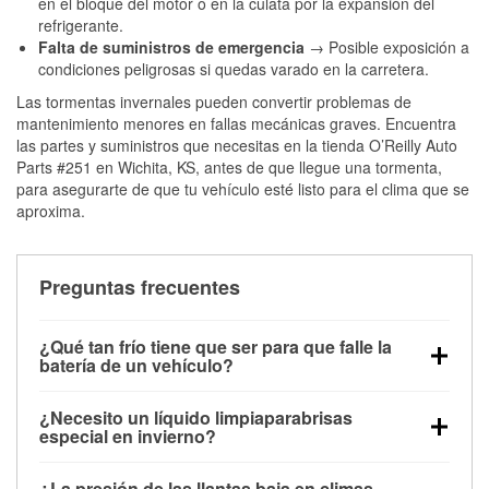
en el bloque del motor o en la culata por la expansión del
refrigerante.
Falta de suministros de emergencia
→ Posible exposición a
condiciones peligrosas si quedas varado en la carretera.
Las tormentas invernales pueden convertir problemas de
mantenimiento menores en fallas mecánicas graves. Encuentra
las partes y suministros que necesitas en la tienda O’Reilly Auto
Parts #251 en Wichita, KS, antes de que llegue una tormenta,
para asegurarte de que tu vehículo esté listo para el clima que se
aproxima.
Preguntas frecuentes
¿Qué tan frío tiene que ser para que falle la
batería de un vehículo?
La capacidad de la batería comienza a disminuir por
¿Necesito un líquido limpiaparabrisas
debajo de los 32 °F y puede perder hasta la mitad de
especial en invierno?
su potencia de arranque cerca de los 0 °F, lo que
Sí. El líquido limpiaparabrisas para invierno resiste
aumenta la probabilidad de que el vehículo no
¿La presión de las llantas baja en climas