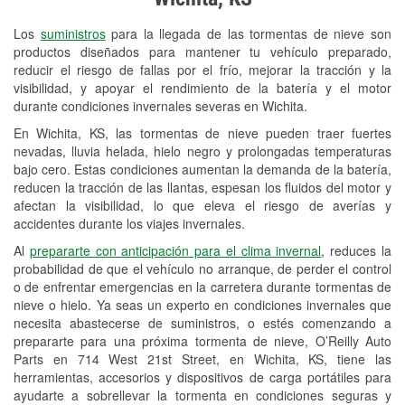
Revisión de la luz "Check Engine"
Los
suministros
para la llegada de las tormentas de nieve son
Reciclaje de baterías y aceite
productos diseñados para mantener tu vehículo preparado,
reducir el riesgo de fallas por el frío, mejorar la tracción y la
Instalación de bombillas de faros
visibilidad, y apoyar el rendimiento de la batería y el motor
Instalación de limpiaparabrisas
durante condiciones invernales severas en Wichita.
En Wichita, KS, las tormentas de nieve pueden traer fuertes
Programa de Préstamo de
nevadas, lluvia helada, hielo negro y prolongadas temperaturas
Herramientas
bajo cero. Estas condiciones aumentan la demanda de la batería,
reducen la tracción de las llantas, espesan los fluidos del motor y
Rectificación de tambores y discos de
afectan la visibilidad, lo que eleva el riesgo de averías y
freno
accidentes durante los viajes invernales.
Al
prepararte con anticipación para el clima invernal
, reduces la
Snowstorm Supplies
probabilidad de que el vehículo no arranque, de perder el control
o de enfrentar emergencias en la carretera durante tormentas de
Tornado Supplies
nieve o hielo. Ya seas un experto en condiciones invernales que
Conoce más
necesita abastecerse de suministros, o estés comenzando a
prepararte para una próxima tormenta de nieve, O’Reilly Auto
Idiomas adicionales
Parts en 714 West 21st Street, en Wichita, KS, tiene las
herramientas, accesorios y dispositivos de carga portátiles para
Español
ayudarte a sobrellevar la tormenta en condiciones seguras y