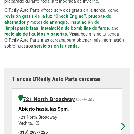
preparado durante toda la temporada de invierno.
O’Reilly Auto Parts ofrece servicios gratis en la tienda, como
revisión gratis de la luz “Check Engine”
,
pruebas de
alternador y motor de arranque
,
instalación de
limpiaparabrisas
,
instalación de bombillas de faros
, and
reciclaje de líquidos y baterías
. Visita hoy mismo tu tienda
O’Reilly Auto Parts más cercana para obtener más información
sobre nuestros
servicios en la tienda
.
Tiendas O'Reilly Auto Parts cercanas
721 North Broadway
Tienda 304
Abierto hasta las 9pm.
Ab
721 North Broadway
41
Wichita, KS
Wi
(316) 263-7225
(3