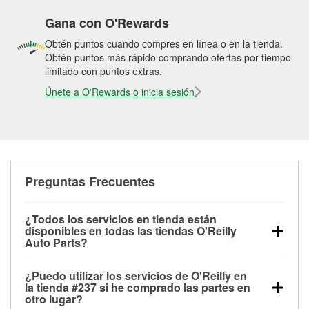
Gana con O'Rewards
Obtén puntos cuando compres en línea o en la tienda.
Obtén puntos más rápido comprando ofertas por tiempo
limitado con puntos extras.
Únete a O'Rewards o inicia sesión
Preguntas Frecuentes
¿Todos los servicios en tienda están
disponibles en todas las tiendas O'Reilly
Auto Parts?
Todos los servicios gratuitos de tienda, incluyendo
¿Puedo utilizar los servicios de O'Reilly en
las pruebas de batería, pruebas de alternador y
la tienda #237 si he comprado las partes en
motor de arranque, revisión de la luz “Check Engine”
otro lugar?