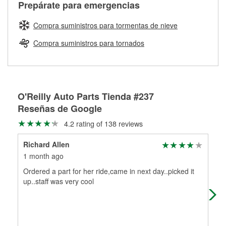
Más información sobre el Programa de Préstamo de
Auto Parts tiene las mangueras y los acoples adecuados
Prepárate para emergencias
traigas tus partes de frenos, nuestros profesionales
Herramientas de O'Reilly
para reparar el sistema hidráulico de tu maquinaria
medirán tus tambores o discos para determinar si pueden
agrícola o de construcción.
Compra suministros para tormentas de nieve
ser rectificados con seguridad. Si tus tambores o discos no
Más información acerca del servicio de mezcla de pintura
pueden ser reutilizados, podemos ayudarte a encontrar las
Compra suministros para tornados
de O'Reilly
partes de reemplazo correctas para tu reparación.
Rectificación de tambores y discos de freno
O'Reilly Auto Parts Tienda #237
Reseñas de Google
4.2 rating of 138 reviews
Richard Allen
Dou
1 month ago
1 m
Ordered a part for her ride,came in next day..picked it
In 
up..staff was very cool