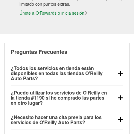
limitado con puntos extras.
Únete a O'Rewards o inicia sesión
Preguntas Frecuentes
¿Todos los servicios en tienda están
disponibles en todas las tiendas O'Reilly
Auto Parts?
Todos los servicios gratuitos de tienda, incluyendo
¿Puedo utilizar los servicios de O'Reilly en
las pruebas de batería, pruebas de alternador y
la tienda #1190 si he comprado las partes
motor de arranque, revisión de la luz “Check Engine”
en otro lugar?
con O'Reilly VeriScan® e instalación de
Puedes solicitar la mayoría de los servicios en tienda
limpiaparabrisas o bombillas, están disponibles en
¿Necesito hacer una cita previa para los
de O'Reilly Auto Parts que estén disponibles en la
todas las tiendas O'Reilly Auto Parts. La tienda
servicios de O'Reilly Auto Parts?
tienda #1190 de Berea, KY aunque hayas comprado
O'Reilly #1190 de Berea, KY también ofrece
No es necesario agendar una cita para ninguno de
las partes en otro sitio. Los servicios como pruebas