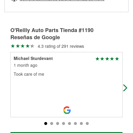
Más información sobre el Programa de Préstamo de
ser rectificados con seguridad. Si tus tambores o discos no
Herramientas de O'Reilly
pueden ser reutilizados, podemos ayudarte a encontrar las
partes de reemplazo correctas para tu reparación.
Rectificación de tambores y discos de freno
O'Reilly Auto Parts Tienda #1190
Reseñas de Google
4.3 rating of 291 reviews
Michael Sturdevant
Whi
1 month ago
4 m
Took care of me
Thi
som
nee