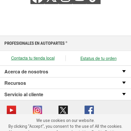
PROFESIONALES EN AUTOPARTES
®
Contacta tu tienda local
Estatus de tu orden
Acerca de nosotros
Recursos
Servicio al cliente
We use cookies on our website.
We use cookies on our website. By clicking "Accept", you consent
Copyright © 2008-2026 O’Reilly Auto Parts v OST_3.2.0.0.729 (3) cv1361
By clicking "Accept", you consent to the use of All the cookies.
to the use of All the cookies.
catalog_main