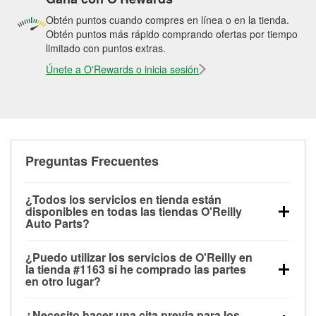
Obtén puntos cuando compres en línea o en la tienda.
Obtén puntos más rápido comprando ofertas por tiempo
limitado con puntos extras.
Únete a O'Rewards o inicia sesión
Preguntas Frecuentes
¿Todos los servicios en tienda están
disponibles en todas las tiendas O'Reilly
Auto Parts?
Todos los servicios gratuitos de tienda, incluyendo
¿Puedo utilizar los servicios de O'Reilly en
las pruebas de batería, pruebas de alternador y
la tienda #1163 si he comprado las partes
motor de arranque, revisión de la luz “Check Engine”
en otro lugar?
con O'Reilly VeriScan® e instalación de
Puedes solicitar la mayoría de los servicios en tienda
limpiaparabrisas o bombillas, están disponibles en
¿Necesito hacer una cita previa para los