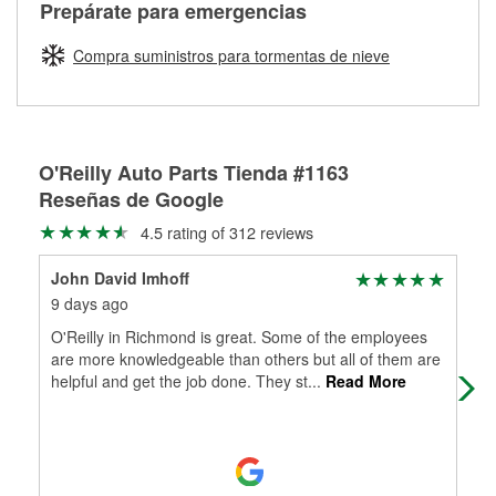
Más información sobre el Programa de Préstamo de
ser rectificados con seguridad. Si tus tambores o discos no
Prepárate para emergencias
averiada o determina los acoplamientos y la longitud
Herramientas de O'Reilly
pueden ser reutilizados, podemos ayudarte a encontrar las
adecuados para que te construyamos una nueva. O'Reilly
partes de reemplazo correctas para tu reparación.
Compra suministros para tormentas de nieve
Auto Parts tiene las mangueras y los acoples adecuados
Rectificación de tambores y discos de freno
para reparar el sistema hidráulico de tu maquinaria
agrícola o de construcción.
Más información acerca del servicio de mangueras
O'Reilly Auto Parts Tienda #1163
hidráulicas a la medida en tu tienda local
Reseñas de Google
4.5 rating of 312 reviews
John David Imhoff
Le
9 days ago
11 
O'Reilly in Richmond is great. Some of the employees
Alw
are more knowledgeable than others but all of them are
you
helpful and get the job done. They st
...
Read More