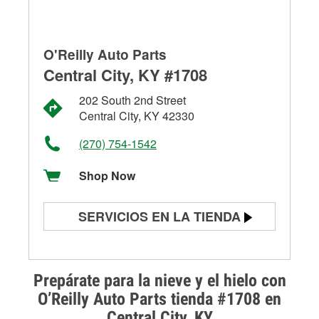
O'Reilly Auto Parts
Central City, KY #1708
202 South 2nd Street
Central City, KY 42330
(270) 754-1542
Shop Now
SERVICIOS EN LA TIENDA
Prueba de batería
Prueba de alternadores y
Prepárate para la nieve y el hielo con
arrancadores
O’Reilly Auto Parts tienda #1708 en
Central City, KY