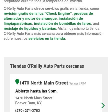
preparado durante toda la temporada de invierno.
O’Reilly Auto Parts ofrece servicios gratis en la tienda, como
revisión gratis de la luz “Check Engine”
,
pruebas de
alternador y motor de arranque
,
instalación de
limpiaparabrisas
,
instalación de bombillas de faros
, and
reciclaje de líquidos y baterías
. Visita hoy mismo tu tienda
O’Reilly Auto Parts más cercana para obtener más información
sobre nuestros
servicios en la tienda
.
Tiendas O'Reilly Auto Parts cercanas
1470 North Main Street
Tienda 1754
Abierto hasta las 9pm.
Ab
1470 North Main Street
12
Beaver Dam, KY
Ma
(270) 274-3783
(2