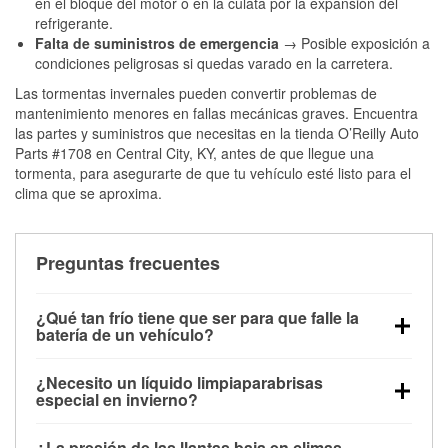
en el bloque del motor o en la culata por la expansión del
refrigerante.
Falta de suministros de emergencia
→ Posible exposición a
condiciones peligrosas si quedas varado en la carretera.
Las tormentas invernales pueden convertir problemas de
mantenimiento menores en fallas mecánicas graves. Encuentra
las partes y suministros que necesitas en la tienda O’Reilly Auto
Parts #1708 en Central City, KY, antes de que llegue una
tormenta, para asegurarte de que tu vehículo esté listo para el
clima que se aproxima.
Preguntas frecuentes
¿Qué tan frío tiene que ser para que falle la
batería de un vehículo?
La capacidad de la batería comienza a disminuir por
¿Necesito un líquido limpiaparabrisas
debajo de los 32 °F y puede perder hasta la mitad de
especial en invierno?
su potencia de arranque cerca de los 0 °F, lo que
Sí. El líquido limpiaparabrisas para invierno resiste
aumenta la probabilidad de que el vehículo no
¿La presión de las llantas baja en climas