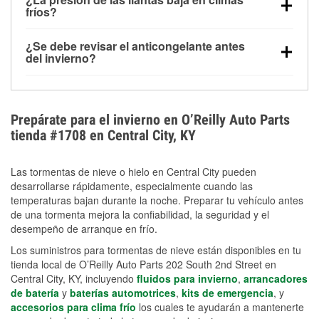
la congelación y ayuda a disolver la sal y la nieve
arranque.
fríos?
derretida en la carretera para mejorar la visibilidad.
Sí. La presión de las llantas normalmente disminuye
¿Se debe revisar el anticongelante antes
alrededor de 1 PSI por cada 10 °F que baja la
del invierno?
temperatura. Puedes obtener más información sobre
Sí. Una mezcla adecuada del anticongelante protege
la baja presión en invierno en nuestro artículo.
el motor contra la congelación, las grietas internas y
el sobrecalentamiento en condiciones de frío
Prepárate para el invierno en O’Reilly Auto Parts
extremo. Aprende cómo comprobar la protección
tienda #1708 en Central City, KY
anticongelante en nuestra sección How-To.
Las tormentas de nieve o hielo en Central City pueden
desarrollarse rápidamente, especialmente cuando las
temperaturas bajan durante la noche. Preparar tu vehículo antes
de una tormenta mejora la confiabilidad, la seguridad y el
desempeño de arranque en frío.
Los suministros para tormentas de nieve están disponibles en tu
tienda local de O’Reilly Auto Parts 202 South 2nd Street en
Central City, KY, incluyendo
fluidos para invierno
,
arrancadores
de batería
y
baterías automotrices
,
kits de emergencia
, y
accesorios para clima frío
los cuales te ayudarán a mantenerte