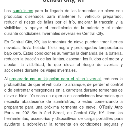
Revisión de la luz "Check Engine"
Los
suministros
para la llegada de las tormentas de nieve son
Reciclaje de baterías y aceite
productos diseñados para mantener tu vehículo preparado,
reducir el riesgo de fallas por el frío, mejorar la tracción y la
Instalación de bombillas de faros
visibilidad, y apoyar el rendimiento de la batería y el motor
Instalación de limpiaparabrisas
durante condiciones invernales severas en Central City.
En Central City, KY, las tormentas de nieve pueden traer fuertes
Programa de Préstamo de
nevadas, lluvia helada, hielo negro y prolongadas temperaturas
Herramientas
bajo cero. Estas condiciones aumentan la demanda de la batería,
reducen la tracción de las llantas, espesan los fluidos del motor y
Rectificación de tambores y discos de
afectan la visibilidad, lo que eleva el riesgo de averías y
freno
accidentes durante los viajes invernales.
Al
prepararte con anticipación para el clima invernal
, reduces la
Mangueras hidráulicas a la medida
probabilidad de que el vehículo no arranque, de perder el control
o de enfrentar emergencias en la carretera durante tormentas de
Snowstorm Supplies
nieve o hielo. Ya seas un experto en condiciones invernales que
Conoce más
necesita abastecerse de suministros, o estés comenzando a
prepararte para una próxima tormenta de nieve, O’Reilly Auto
Parts en 202 South 2nd Street, en Central City, KY, tiene las
herramientas, accesorios y dispositivos de carga portátiles para
ayudarte a sobrellevar la tormenta en condiciones seguras y