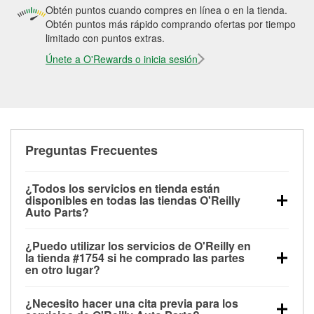
Obtén puntos cuando compres en línea o en la tienda.
Obtén puntos más rápido comprando ofertas por tiempo
limitado con puntos extras.
Únete a O'Rewards o inicia sesión
Preguntas Frecuentes
¿Todos los servicios en tienda están
disponibles en todas las tiendas O'Reilly
Auto Parts?
Todos los servicios gratuitos de tienda, incluyendo
¿Puedo utilizar los servicios de O'Reilly en
las pruebas de batería, pruebas de alternador y
la tienda #1754 si he comprado las partes
motor de arranque, revisión de la luz “Check Engine”
en otro lugar?
con O'Reilly VeriScan® e instalación de
Puedes solicitar la mayoría de los servicios en tienda
limpiaparabrisas o bombillas, están disponibles en
¿Necesito hacer una cita previa para los
de O'Reilly Auto Parts que estén disponibles en la
todas las tiendas O'Reilly Auto Parts. La tienda