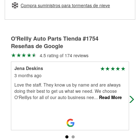
medirán tus tambores o discos para determinar si pueden
Compra suministros para tormentas de nieve
Más información sobre el Programa de Préstamo de
ser rectificados con seguridad. Si tus tambores o discos no
Herramientas de O'Reilly
pueden ser reutilizados, podemos ayudarte a encontrar las
partes de reemplazo correctas para tu reparación.
Rectificación de tambores y discos de freno
O'Reilly Auto Parts Tienda #1754
Reseñas de Google
4.5 rating of 174 reviews
Jena Deskins
Bri
3 months ago
11 
Love the staff. They know us by name and are always
On 
doing their best to get us what we need. We choose
one
O'Reillys for all of our auto business nee
...
Read More
at 