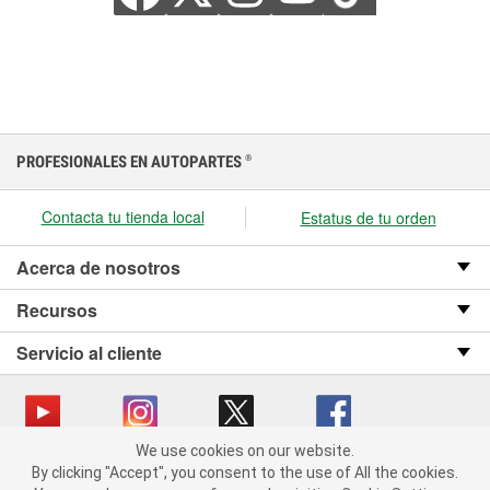
PROFESIONALES EN AUTOPARTES
®
Contacta tu tienda local
Estatus de tu orden
Acerca de nosotros
Recursos
Servicio al cliente
We use cookies on our website.
We use cookies on our website. By clicking "Accept", you consent
Copyright © 2008-2026 O’Reilly Auto Parts v OST_3.2.0.0.729 (3) cv1361
By clicking "Accept", you consent to the use of All the cookies.
to the use of All the cookies.
catalog_main