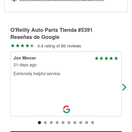
Más información sobre el Programa de Préstamo de
ser rectificados con seguridad. Si tus tambores o discos no
Herramientas de O'Reilly
pueden ser reutilizados, podemos ayudarte a encontrar las
partes de reemplazo correctas para tu reparación.
Rectificación de tambores y discos de freno
O'Reilly Auto Parts Tienda #5391
Reseñas de Google
4.4 rating of 86 reviews
Jon Mercer
Raj
21 days ago
2 m
Extremely helpful service.
Exc
par
me 