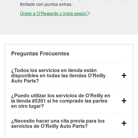
limitado con puntos extras.
Únete a O'Rewards o inicia sesión
Preguntas Frecuentes
¿Todos los servicios en tienda están
disponibles en todas las tiendas O'Reilly
Auto Parts?
Todos los servicios gratuitos de tienda, incluyendo
¿Puedo utilizar los servicios de O'Reilly en
las pruebas de batería, pruebas de alternador y
la tienda #5391 si he comprado las partes
motor de arranque, revisión de la luz “Check Engine”
en otro lugar?
con O'Reilly VeriScan® e instalación de
Puedes solicitar la mayoría de los servicios en tienda
limpiaparabrisas o bombillas, están disponibles en
¿Necesito hacer una cita previa para los
de O'Reilly Auto Parts que estén disponibles en la
todas las tiendas O'Reilly Auto Parts. La tienda
servicios de O'Reilly Auto Parts?
tienda #5391 de Crestwood, KY aunque hayas
O'Reilly #5391 de Crestwood, KY también ofrece
No es necesario agendar una cita para ninguno de
comprado las partes en otro sitio. Los servicios como