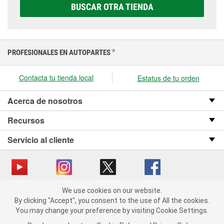
correcta para tu vehículo y presupuesto.
BUSCAR OTRA TIENDA
PROFESIONALES EN AUTOPARTES
®
Contacta tu tienda local
Estatus de tu orden
Acerca de nosotros
Recursos
Servicio al cliente
We use cookies on our website.
Copyright © 2008-2026 O’Reilly Auto Parts v OST_3.2.0.0.729 (3) cv1361
We use cookies on our website. By clicking "Accept", you consent
By clicking "Accept", you consent to the use of All the cookies.
catalog_main
to the use of All the cookies.
You may change your preference by visiting Cookie Settings.
You may change your preference by visiting Cookie Settings.
Política de privacidad
Ley de transparencia en las cadenas de suministro