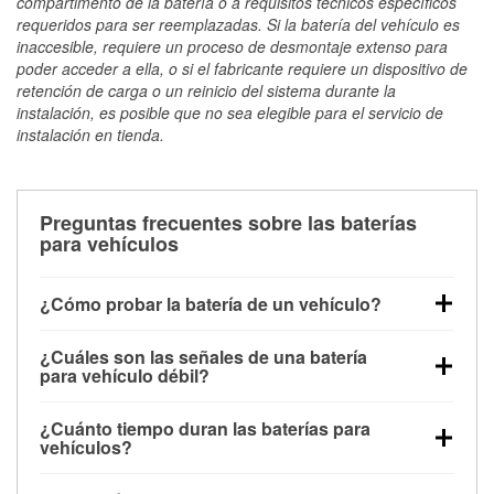
compartimento de la batería o a requisitos técnicos específicos
requeridos para ser reemplazadas. Si la batería del vehículo es
inaccesible, requiere un proceso de desmontaje extenso para
poder acceder a ella, o si el fabricante requiere un dispositivo de
retención de carga o un reinicio del sistema durante la
instalación, es posible que no sea elegible para el servicio de
instalación en tienda.
Preguntas frecuentes sobre las baterías
para vehículos
¿Cómo probar la batería de un vehículo?
Puedes probar la batería de un vehículo de varias
¿Cuáles son las señales de una batería
maneras. El método más rápido es utilizar un
para vehículo débil?
multímetro: con el vehículo apagado, conecta los
Una batería débil suele dar algunas señales de
cables a las terminales de la batería y verifica el
¿Cuánto tiempo duran las baterías para
advertencia. Un arranque lento del motor, faros
voltaje: una batería en buen estado y totalmente
vehículos?
tenues, chasquidos al girar la llave o luces de
cargada debería indicar unos 12.6 voltios. Es
La mayoría de las baterías para vehículos duran
advertencia en el tablero pueden ser indicaciones de
importante saber que las baterías descargadas a