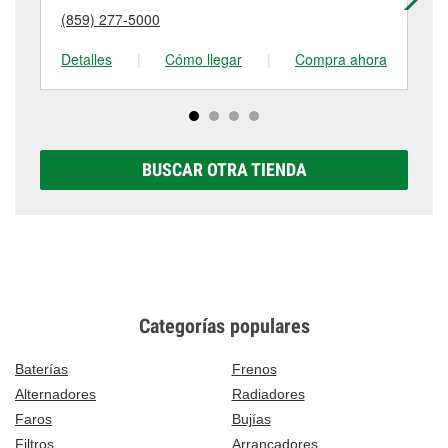
puede variar según la tienda. Contacta o visita la
(859) 277-5000
(8
tienda #1167 para obtener más información.
Detalles
|
Cómo llegar
|
Compra ahora
De
BUSCAR OTRA TIENDA
Categorías populares
Baterías
Frenos
Alternadores
Radiadores
Faros
Bujías
Filtros
Arrancadores