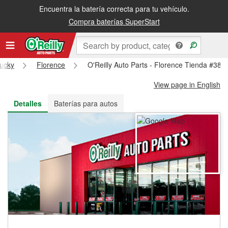
Encuentra la batería correcta para tu vehículo.
Recibe tu orden gratis al día siguiente o recógela en la tienda
Compra baterías SuperStart
ucky
Florence
O'Reilly Auto Parts - Florence Tienda #388
View page in English
Detalles
Baterías para autos