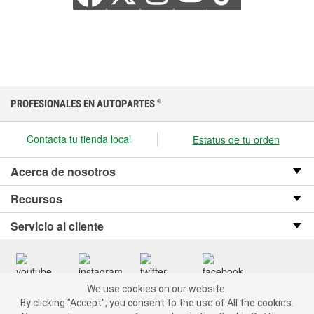
PROFESIONALES EN AUTOPARTES
®
Contacta tu tienda local
Estatus de tu orden
Acerca de nosotros
Recursos
Servicio al cliente
We use cookies on our website.
We use cookies on our website. By clicking "Accept", you consent
Copyright © 2008-2026 O’Reilly Auto Parts v OST_3.2.0.0.729 (3) cv1361
By clicking "Accept", you consent to the use of All the cookies.
to the use of All the cookies.
catalog_main