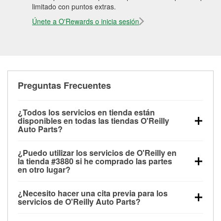
limitado con puntos extras.
Únete a O'Rewards o inicia sesión
Preguntas Frecuentes
¿Todos los servicios en tienda están
disponibles en todas las tiendas O'Reilly
Auto Parts?
Todos los servicios gratuitos de tienda, incluyendo
¿Puedo utilizar los servicios de O'Reilly en
las pruebas de batería, pruebas de alternador y
la tienda #3880 si he comprado las partes
motor de arranque, revisión de la luz “Check Engine”
en otro lugar?
con O'Reilly VeriScan® e instalación de
Puedes solicitar la mayoría de los servicios en tienda
limpiaparabrisas o bombillas, están disponibles en
¿Necesito hacer una cita previa para los
de O'Reilly Auto Parts que estén disponibles en la
todas las tiendas O'Reilly Auto Parts. La tienda
servicios de O'Reilly Auto Parts?
tienda #3880 de Florence, KY aunque hayas
O'Reilly #3880 de Florence, KY también ofrece
No es necesario agendar una cita para ninguno de
comprado las partes en otro sitio. Los servicios como