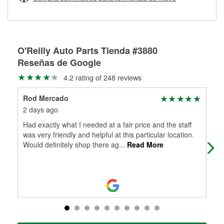
Más información sobre el Programa de Préstamo de
ser rectificados con seguridad. Si tus tambores o discos no
Herramientas de O'Reilly
pueden ser reutilizados, podemos ayudarte a encontrar las
partes de reemplazo correctas para tu reparación.
Rectificación de tambores y discos de freno
O'Reilly Auto Parts Tienda #3880
Reseñas de Google
4.2 rating of 248 reviews
Rod Mercado
jen
2 days ago
30 
Had exactly what I needed at a fair price and the staff
Cam
was very friendly and helpful at this particular location.
any
Would definitely shop there ag
...
Read More
it 