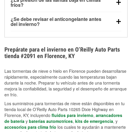
la congelación y ayuda a disolver la sal y la nieve
arranque.
fríos?
derretida en la carretera para mejorar la visibilidad.
Sí. La presión de las llantas normalmente disminuye
¿Se debe revisar el anticongelante antes
alrededor de 1 PSI por cada 10 °F que baja la
del invierno?
temperatura. Puedes obtener más información sobre
Sí. Una mezcla adecuada del anticongelante protege
la baja presión en invierno en nuestro artículo.
el motor contra la congelación, las grietas internas y
el sobrecalentamiento en condiciones de frío
Prepárate para el invierno en O’Reilly Auto Parts
extremo. Aprende cómo comprobar la protección
tienda #2091 en Florence, KY
anticongelante en nuestra sección How-To.
Las tormentas de nieve o hielo en Florence pueden desarrollarse
rápidamente, especialmente cuando las temperaturas bajan
durante la noche. Preparar tu vehículo antes de una tormenta
mejora la confiabilidad, la seguridad y el desempeño de arranque
en frío.
Los suministros para tormentas de nieve están disponibles en tu
tienda local de O’Reilly Auto Parts 10265 Dixie Highway en
Florence, KY, incluyendo
fluidos para invierno
,
arrancadores
de batería
y
baterías automotrices
,
kits de emergencia
, y
accesorios para clima frío
los cuales te ayudarán a mantenerte