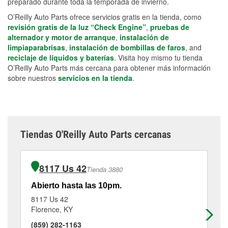
preparado durante toda la temporada de invierno.
O’Reilly Auto Parts ofrece servicios gratis en la tienda, como
revisión gratis de la luz “Check Engine”
,
pruebas de
alternador y motor de arranque
,
instalación de
limpiaparabrisas
,
instalación de bombillas de faros
, and
reciclaje de líquidos y baterías
. Visita hoy mismo tu tienda
O’Reilly Auto Parts más cercana para obtener más información
sobre nuestros
servicios en la tienda
.
Tiendas O'Reilly Auto Parts cercanas
8117 Us 42
Tienda 3880
Abierto hasta las 10pm.
Ab
8117 Us 42
42
Florence, KY
Er
(859) 282-1163
(8