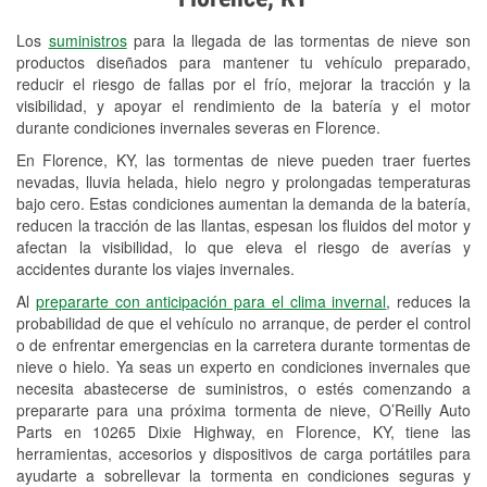
Revisión de la luz "Check Engine"
Los
suministros
para la llegada de las tormentas de nieve son
Reciclaje de baterías y aceite
productos diseñados para mantener tu vehículo preparado,
reducir el riesgo de fallas por el frío, mejorar la tracción y la
Instalación de bombillas de faros
visibilidad, y apoyar el rendimiento de la batería y el motor
Instalación de limpiaparabrisas
durante condiciones invernales severas en Florence.
En Florence, KY, las tormentas de nieve pueden traer fuertes
Programa de Préstamo de
nevadas, lluvia helada, hielo negro y prolongadas temperaturas
Herramientas
bajo cero. Estas condiciones aumentan la demanda de la batería,
reducen la tracción de las llantas, espesan los fluidos del motor y
Rectificación de tambores y discos de
afectan la visibilidad, lo que eleva el riesgo de averías y
freno
accidentes durante los viajes invernales.
Al
prepararte con anticipación para el clima invernal
, reduces la
Snowstorm Supplies
probabilidad de que el vehículo no arranque, de perder el control
o de enfrentar emergencias en la carretera durante tormentas de
Conoce más
nieve o hielo. Ya seas un experto en condiciones invernales que
necesita abastecerse de suministros, o estés comenzando a
prepararte para una próxima tormenta de nieve, O’Reilly Auto
Parts en 10265 Dixie Highway, en Florence, KY, tiene las
herramientas, accesorios y dispositivos de carga portátiles para
ayudarte a sobrellevar la tormenta en condiciones seguras y