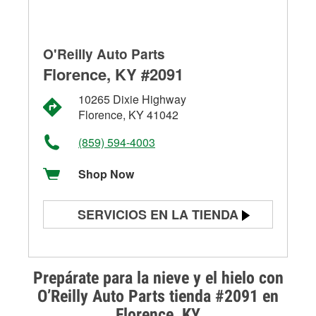
O'Reilly Auto Parts
Florence, KY #2091
10265 Dixie Highway
Florence, KY 41042
(859) 594-4003
Shop Now
SERVICIOS EN LA TIENDA
Prueba de batería
Prueba de alternadores y
Prepárate para la nieve y el hielo con
arrancadores
O’Reilly Auto Parts tienda #2091 en
Florence, KY