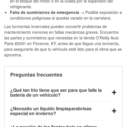
en el bloque del motor o en la culata por la expansión del
refrigerante.
Falta de suministros de emergencia
→ Posible exposición a
condiciones peligrosas si quedas varado en la carretera.
Las tormentas invernales pueden convertir problemas de
mantenimiento menores en fallas mecánicas graves. Encuentra
las partes y suministros que necesitas en la tienda O’Reilly Auto
Parts #2091 en Florence, KY, antes de que llegue una tormenta,
para asegurarte de que tu vehículo esté listo para el clima que se
aproxima.
Preguntas frecuentes
¿Qué tan frío tiene que ser para que falle la
batería de un vehículo?
La capacidad de la batería comienza a disminuir por
¿Necesito un líquido limpiaparabrisas
debajo de los 32 °F y puede perder hasta la mitad de
especial en invierno?
su potencia de arranque cerca de los 0 °F, lo que
Sí. El líquido limpiaparabrisas para invierno resiste
aumenta la probabilidad de que el vehículo no
¿La presión de las llantas baja en climas