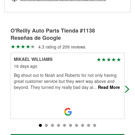
Más información sobre el Programa de Préstamo de
ser rectificados con seguridad. Si tus tambores o discos no
Herramientas de O'Reilly
pueden ser reutilizados, podemos ayudarte a encontrar las
partes de reemplazo correctas para tu reparación.
Rectificación de tambores y discos de freno
O'Reilly Auto Parts Tienda #1138
Reseñas de Google
4.3 rating of 209 reviews
MIKAEL WILLIAMS
Cor
16 days ago
1 m
Big shout out to Noah and Roberto for not only having
O O
great customer service but they went way above and
Alwa
beyond. They turned my really bad day al
...
Read More