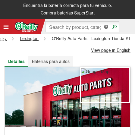
Encuentra la batería correcta para tu vehículo.
Recibe tu orden gratis al día siguiente o recógela en la tienda
Compra baterías SuperStart
ucky
Lexington
O'Reilly Auto Parts - Lexington Tienda #11
View page in English
Detalles
Baterías para autos