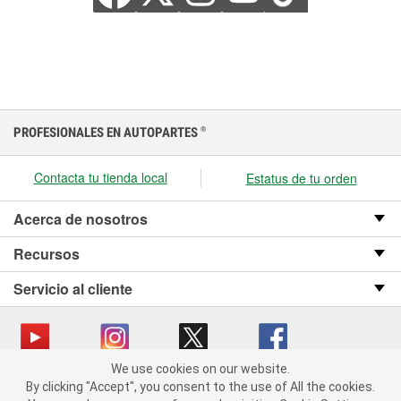
PROFESIONALES EN AUTOPARTES
®
Contacta tu tienda local
Estatus de tu orden
Acerca de nosotros
Recursos
Servicio al cliente
We use cookies on our website.
We use cookies on our website. By clicking "Accept", you consent
Copyright © 2008-2026 O’Reilly Auto Parts v OST_3.2.0.0.729 (3) cv1361
By clicking "Accept", you consent to the use of All the cookies.
to the use of All the cookies.
catalog_main