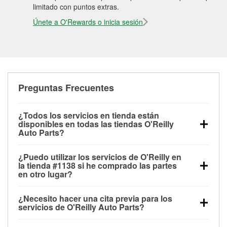
limitado con puntos extras.
Únete a O'Rewards o inicia sesión
Preguntas Frecuentes
¿Todos los servicios en tienda están
disponibles en todas las tiendas O'Reilly
Auto Parts?
Todos los servicios gratuitos de tienda, incluyendo
¿Puedo utilizar los servicios de O'Reilly en
las pruebas de batería, pruebas de alternador y
la tienda #1138 si he comprado las partes
motor de arranque, revisión de la luz “Check Engine”
en otro lugar?
con O'Reilly VeriScan® e instalación de
Puedes solicitar la mayoría de los servicios en tienda
limpiaparabrisas o bombillas, están disponibles en
¿Necesito hacer una cita previa para los
de O'Reilly Auto Parts que estén disponibles en la
todas las tiendas O'Reilly Auto Parts. La tienda
servicios de O'Reilly Auto Parts?
tienda #1138 de Lexington, KY aunque hayas
O'Reilly #1138 de Lexington, KY también ofrece
No es necesario agendar una cita para ninguno de
comprado las partes en otro sitio. Los servicios como