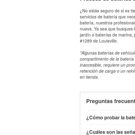
¿No estás seguro de si es tie
servicios de batería que nec
batería, nuestros profesiona
nueva. Ya sea que busques ba
jardín o baterías de marina,
#1289 de Louisville.
*Algunas baterías de vehículo
compartimento de la batería 
inaccesible, requiere un pro
retención de carga o un reini
en tienda.
Preguntas frecuent
¿Cómo probar la bate
Puedes probar la bater
¿Cuáles son las señal
con el vehículo apagado