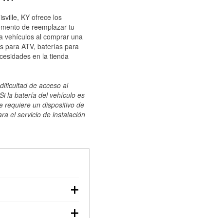
sville, KY ofrece los
momento de reemplazar tu
ra vehículos al comprar una
s para ATV, baterías para
cesidades en la tienda
dificultad de acceso al
i la batería del vehículo es
e requiere un dispositivo de
ra el servicio de instalación
ilizar un multímetro:
voltaje: una batería en