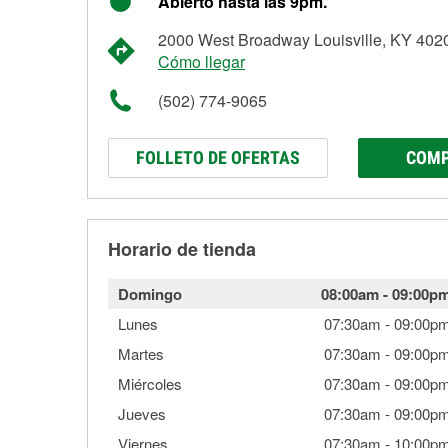
Abierto hasta las 9pm.
2000 West Broadway Louisville, KY 402
Cómo llegar
(502) 774-9065
FOLLETO DE OFERTAS
COMP
Horario de tienda
Domingo
08:00am
-
09:00p
Lunes
07:30am
-
09:00p
Martes
07:30am
-
09:00p
Miércoles
07:30am
-
09:00p
Jueves
07:30am
-
09:00p
Viernes
07:30am
-
10:00p