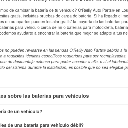
mpo de cambiar la batería de tu vehículo? O'Reilly Auto Parts® en Loui
esitas gratis, incluidas pruebas de carga de batería. Si ha llegado el 
les en autopartes pueden instalar gratis* la mayoría de las baterías pa
terías para vehículo cerca de mí o baterías para motocicleta, batería
 podemos ayudarte a encontrar la batería que mejor se adapte a tus ne
s no pueden revisarse en las tiendas O'Reilly Auto Parts® debido a la 
o a requisitos técnicos específicos requeridos para ser reemplazadas. S
ceso de desmontaje extenso para poder acceder a ella, o si el fabricant
cio del sistema durante la instalación, es posible que no sea elegible pa
es sobre las baterías para vehículos
ría de un vehículo?
ía de un vehículo de varias maneras. El método más rápido es ut
es de una batería para vehículo débil?
, conecta los cables a las terminales de la batería y verifica el 