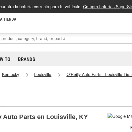
cuentra la batería correcta para tu vehículo.
Compra baterías SuperSta
LA TIENDA
W TO
BRANDS
Kentucky
Louisville
O'Reilly Auto Parts - Louisville Ti
y Auto Parts en Louisville, KY