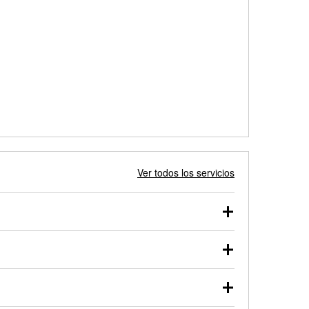
Ver todos los servicios
 autos, camionetas, SUVs, vehículos comerciales y
 probarse dentro o fuera del vehículo y cargarse en
uno de nuestros profesionales te ayudará a encontrar
otor de arranque o alternador. Lleva tu vehículo a tu
y arranque en el estacionamiento, o desmonta el
rueben.