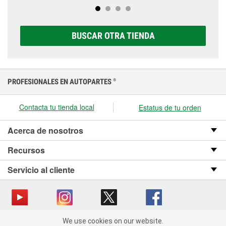
completa de baterías Super Start®, que incluye
prueben a la primera señal de avería.
opciones AGM, Premium, Extreme y Platinum para
elegir la que sea correcta para tu vehículo y
BUSCAR OTRA TIENDA
presupuesto.
PROFESIONALES EN AUTOPARTES
®
Contacta tu tienda local
Estatus de tu orden
Acerca de nosotros
Recursos
Servicio al cliente
We use cookies on our website.
Copyright © 2008-2026 O’Reilly Auto Parts v OST_3.2.0.0.729 (3) cv1361