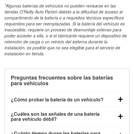
*Algunas baterías de vehículos no pueden revisarse en las
tiendas O'Reilly Auto Parts® debido a la dificultad de acceso al
compartimento de la batería o a requisitos técnicos específicos
requeridos para ser reemplazadas. Si la batería del vehículo es
inaccesible, requiere un proceso de desmontaje extenso para
poder acceder a ella, o si el fabricante requiere un dispositivo de
retención de carga o un reinicio del sistema durante la
instalación, es posible que no sea elegible para el servicio de
instalación en tienda.
Preguntas frecuentes sobre las baterías
para vehículos
¿Cómo probar la batería de un vehículo?
Puedes probar la batería de un vehículo de varias
¿Cuáles son las señales de una batería
maneras. El método más rápido es utilizar un
para vehículo débil?
multímetro: con el vehículo apagado, conecta los
Una batería débil suele dar algunas señales de
cables a las terminales de la batería y verifica el
¿Cuánto tiempo duran las baterías para