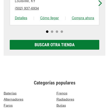
componentes provistos por el cliente. Para más
Louisville, KY
Lou
puede variar según la tienda. Contacta o visita la
detalles, contáctanos al
(502) 933-1015
o visítanos
(502) 937-6934
(5
tienda #1591 para obtener más información.
en 12500 Dixie Highway, Louisville, KY.
Detalles
|
Cómo llegar
|
Compra ahora
De
BUSCAR OTRA TIENDA
Categorías populares
Baterías
Frenos
Alternadores
Radiadores
Faros
Bujías