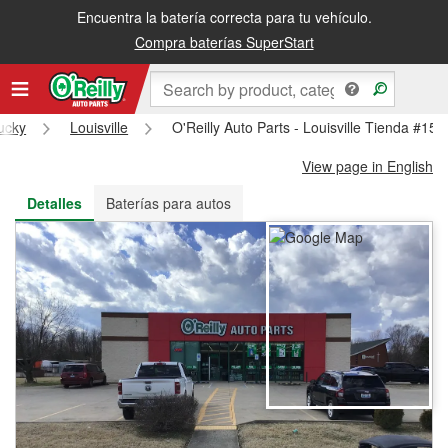
Encuentra la batería correcta para tu vehículo.
Recibe tu orden gratis al día siguiente o recógela en la tienda
Compra baterías SuperStart
ucky
Louisville
O'Reilly Auto Parts - Louisville Tienda #159
View page in English
Detalles
Baterías para autos