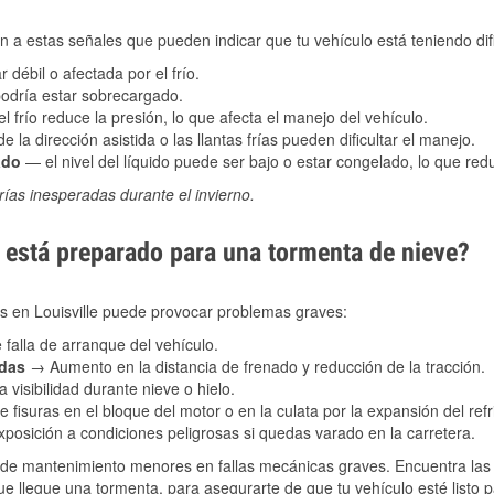
 a estas señales que pueden indicar que tu vehículo está teniendo difi
 débil o afectada por el frío.
podría estar sobrecargado.
l frío reduce la presión, lo que afecta el manejo del vehículo.
e la dirección asistida o las llantas frías pueden dificultar el manejo.
ado
— el nivel del líquido puede ser bajo o estar congelado, lo que reduc
ías inesperadas durante el invierno.
está preparado para una tormenta de nieve?
es en Louisville puede provocar problemas graves:
 falla de arranque del vehículo.
adas
→ Aumento en la distancia de frenado y reducción de la tracción.
 visibilidad durante nieve o hielo.
 fisuras en el bloque del motor o en la culata por la expansión del refr
posición a condiciones peligrosas si quedas varado en la carretera.
de mantenimiento menores en fallas mecánicas graves. Encuentra las p
que llegue una tormenta, para asegurarte de que tu vehículo esté listo 