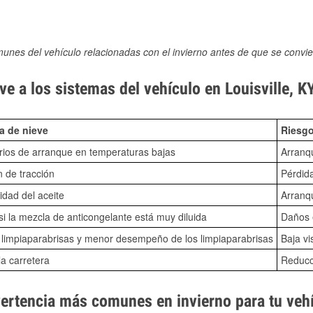
munes del vehículo relacionadas con el invierno antes de que se convie
e a los sistemas del vehículo en Louisville, K
a de nieve
Riesgo
ios de arranque en temperaturas bajas
Arranq
n de tracción
Pérdida
idad del aceite
Arranqu
i la mezcla de anticongelante está muy diluida
Daños e
o limpiaparabrisas y menor desempeño de los limpiaparabrisas
Baja vi
la carretera
Reducci
vertencia más comunes en invierno para tu veh