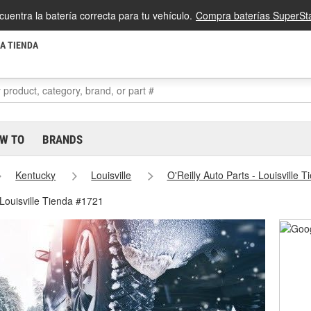
cuentra la batería correcta para tu vehículo.
Compra baterías SuperSta
LA TIENDA
W TO
BRANDS
Kentucky
Louisville
O'Reilly Auto Parts - Louisville 
 Louisville Tienda #1721