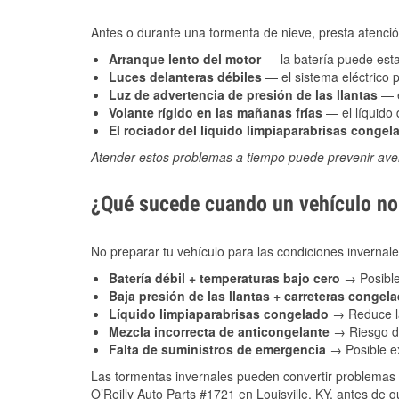
Antes o durante una tormenta de nieve, presta atención
Arranque lento del motor
— la batería puede estar
Luces delanteras débiles
— el sistema eléctrico 
Luz de advertencia de presión de las llantas
— e
Volante rígido en las mañanas frías
— el líquido d
El rociador del líquido limpiaparabrisas congel
Atender estos problemas a tiempo puede prevenir aver
¿Qué sucede cuando un vehículo no 
No preparar tu vehículo para las condiciones invernal
Batería débil + temperaturas bajo cero
→ Posible
Baja presión de las llantas + carreteras congel
Líquido limpiaparabrisas congelado
→ Reduce la
Mezcla incorrecta de anticongelante
→ Riesgo de
Falta de suministros de emergencia
→ Posible ex
Las tormentas invernales pueden convertir problemas 
O’Reilly Auto Parts #1721 en Louisville, KY, antes de 