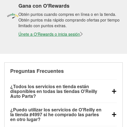
Gana con O'Rewards
Obtén puntos cuando compres en línea o en la tienda.
Obtén puntos más rápido comprando ofertas por tiempo
limitado con puntos extras.
Únete a O'Rewards o inicia sesión
Preguntas Frecuentes
¿Todos los servicios en tienda están
disponibles en todas las tiendas O'Reilly
Auto Parts?
Todos los servicios gratuitos de tienda, incluyendo
¿Puedo utilizar los servicios de O'Reilly en
las pruebas de batería, pruebas de alternador y
la tienda #4997 si he comprado las partes
motor de arranque, revisión de la luz “Check Engine”
en otro lugar?
con O'Reilly VeriScan® e instalación de