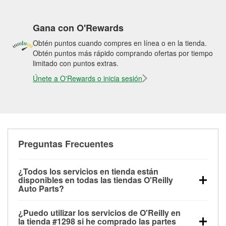
Gana con O'Rewards
Obtén puntos cuando compres en línea o en la tienda.
Obtén puntos más rápido comprando ofertas por tiempo
limitado con puntos extras.
Únete a O'Rewards o inicia sesión
Preguntas Frecuentes
¿Todos los servicios en tienda están
disponibles en todas las tiendas O'Reilly
Auto Parts?
Todos los servicios gratuitos de tienda, incluyendo
¿Puedo utilizar los servicios de O'Reilly en
las pruebas de batería, pruebas de alternador y
la tienda #1298 si he comprado las partes