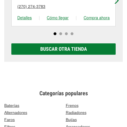
puede variar según la tienda. Contacta o visita la
detalles, contáctanos al
(270) 288-6527
o visítanos
(270) 274-3783
(2
tienda #6713 para obtener más información.
en 271 W Gl Smith St, Morgantown, KY.
Detalles
|
Cómo llegar
|
Compra ahora
De
BUSCAR OTRA TIENDA
Categorías populares
Baterías
Frenos
Alternadores
Radiadores
Faros
Bujías
Filtros
Arrancadores