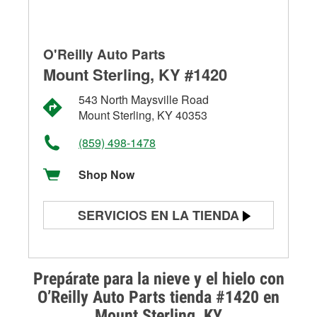
O'Reilly Auto Parts
Mount Sterling, KY #1420
543 North Maysville Road
Mount Sterling, KY 40353
(859) 498-1478
Shop Now
SERVICIOS EN LA TIENDA
Prueba de batería
Prueba de alternadores y
Prepárate para la nieve y el hielo con
arrancadores
O’Reilly Auto Parts tienda #1420 en
Mount Sterling, KY