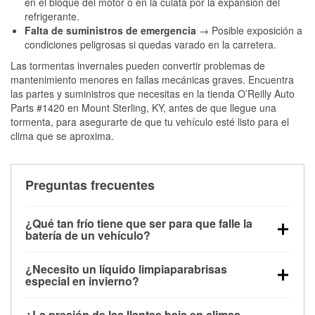
en el bloque del motor o en la culata por la expansión del
refrigerante.
Falta de suministros de emergencia
→ Posible exposición a
condiciones peligrosas si quedas varado en la carretera.
Las tormentas invernales pueden convertir problemas de
mantenimiento menores en fallas mecánicas graves. Encuentra
las partes y suministros que necesitas en la tienda O’Reilly Auto
Parts #1420 en Mount Sterling, KY, antes de que llegue una
tormenta, para asegurarte de que tu vehículo esté listo para el
clima que se aproxima.
Preguntas frecuentes
¿Qué tan frío tiene que ser para que falle la
batería de un vehículo?
La capacidad de la batería comienza a disminuir por
¿Necesito un líquido limpiaparabrisas
debajo de los 32 °F y puede perder hasta la mitad de
especial en invierno?
su potencia de arranque cerca de los 0 °F, lo que
Sí. El líquido limpiaparabrisas para invierno resiste
aumenta la probabilidad de que el vehículo no
¿La presión de las llantas baja en climas