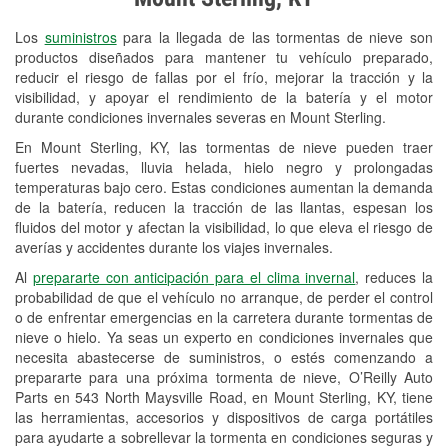
Revisión de la luz "Check Engine"
Los
suministros
para la llegada de las tormentas de nieve son
Reciclaje de baterías y aceite
productos diseñados para mantener tu vehículo preparado,
reducir el riesgo de fallas por el frío, mejorar la tracción y la
Instalación de bombillas de faros
visibilidad, y apoyar el rendimiento de la batería y el motor
Instalación de limpiaparabrisas
durante condiciones invernales severas en Mount Sterling.
En Mount Sterling, KY, las tormentas de nieve pueden traer
Programa de Préstamo de
fuertes nevadas, lluvia helada, hielo negro y prolongadas
Herramientas
temperaturas bajo cero. Estas condiciones aumentan la demanda
de la batería, reducen la tracción de las llantas, espesan los
Mezcla de pinturas
fluidos del motor y afectan la visibilidad, lo que eleva el riesgo de
averías y accidentes durante los viajes invernales.
Rectificación de tambores y discos de
Al
prepararte con anticipación para el clima invernal
, reduces la
freno
probabilidad de que el vehículo no arranque, de perder el control
o de enfrentar emergencias en la carretera durante tormentas de
Mangueras hidráulicas a la medida
nieve o hielo. Ya seas un experto en condiciones invernales que
necesita abastecerse de suministros, o estés comenzando a
Snowstorm Supplies
prepararte para una próxima tormenta de nieve, O’Reilly Auto
Conoce más
Parts en 543 North Maysville Road, en Mount Sterling, KY, tiene
las herramientas, accesorios y dispositivos de carga portátiles
para ayudarte a sobrellevar la tormenta en condiciones seguras y