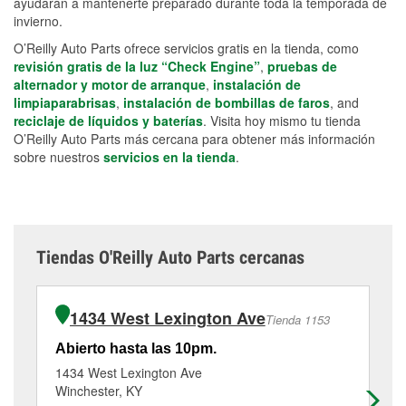
ayudarán a mantenerte preparado durante toda la temporada de
invierno.
O’Reilly Auto Parts ofrece servicios gratis en la tienda, como
revisión gratis de la luz “Check Engine”
,
pruebas de
alternador y motor de arranque
,
instalación de
limpiaparabrisas
,
instalación de bombillas de faros
, and
reciclaje de líquidos y baterías
. Visita hoy mismo tu tienda
O’Reilly Auto Parts más cercana para obtener más información
sobre nuestros
servicios en la tienda
.
Tiendas O'Reilly Auto Parts cercanas
1434 West Lexington Ave
Tienda 1153
Abierto hasta las 10pm.
Ab
1434 West Lexington Ave
90
Winchester, KY
Pa