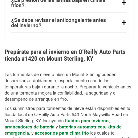
la congelación y ayuda a disolver la sal y la nieve
arranque.
fríos?
derretida en la carretera para mejorar la visibilidad.
Sí. La presión de las llantas normalmente disminuye
¿Se debe revisar el anticongelante antes
alrededor de 1 PSI por cada 10 °F que baja la
del invierno?
temperatura. Puedes obtener más información sobre
Sí. Una mezcla adecuada del anticongelante protege
la baja presión en invierno en nuestro artículo.
el motor contra la congelación, las grietas internas y
el sobrecalentamiento en condiciones de frío
Prepárate para el invierno en O’Reilly Auto Parts
extremo. Aprende cómo comprobar la protección
tienda #1420 en Mount Sterling, KY
anticongelante en nuestra sección How-To.
Las tormentas de nieve o hielo en Mount Sterling pueden
desarrollarse rápidamente, especialmente cuando las
temperaturas bajan durante la noche. Preparar tu vehículo antes
de una tormenta mejora la confiabilidad, la seguridad y el
desempeño de arranque en frío.
Los suministros para tormentas de nieve están disponibles en tu
tienda local de O’Reilly Auto Parts 543 North Maysville Road en
Mount Sterling, KY, incluyendo
fluidos para invierno
,
arrancadores de batería
y
baterías automotrices
,
kits de
emergencia
, y
accesorios para clima frío
los cuales te