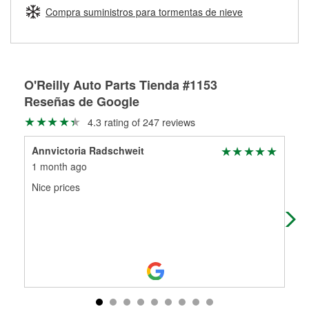
medirán tus tambores o discos para determinar si pueden
Compra suministros para tormentas de nieve
Más información sobre el Programa de Préstamo de
ser rectificados con seguridad. Si tus tambores o discos no
Herramientas de O'Reilly
pueden ser reutilizados, podemos ayudarte a encontrar las
partes de reemplazo correctas para tu reparación.
Rectificación de tambores y discos de freno
O'Reilly Auto Parts Tienda #1153
Reseñas de Google
4.3 rating of 247 reviews
Annvictoria Radschweit
M F
1 month ago
2 m
Nice prices
Gre