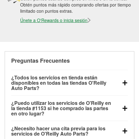
Obtén puntos más rápido comprando ofertas por tiempo
limitado con puntos extras.
Únete a O'Rewards o inicia sesión
Preguntas Frecuentes
¿Todos los servicios en tienda están
disponibles en todas las tiendas O'Reilly
Auto Parts?
Todos los servicios gratuitos de tienda, incluyendo
¿Puedo utilizar los servicios de O'Reilly en
las pruebas de batería, pruebas de alternador y
la tienda #1153 si he comprado las partes
motor de arranque, revisión de la luz “Check Engine”
en otro lugar?
con O'Reilly VeriScan® e instalación de
Puedes solicitar la mayoría de los servicios en tienda
limpiaparabrisas o bombillas, están disponibles en
¿Necesito hacer una cita previa para los
de O'Reilly Auto Parts que estén disponibles en la
todas las tiendas O'Reilly Auto Parts. La tienda
servicios de O'Reilly Auto Parts?
tienda #1153 de Winchester, KY aunque hayas