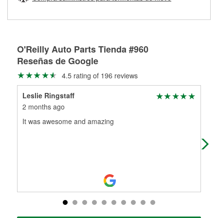
Más información sobre el Programa de Préstamo de
ser rectificados con seguridad. Si tus tambores o discos no
Herramientas de O'Reilly
pueden ser reutilizados, podemos ayudarte a encontrar las
partes de reemplazo correctas para tu reparación.
Rectificación de tambores y discos de freno
O'Reilly Auto Parts Tienda #960
Reseñas de Google
4.5 rating of 196 reviews
Leslie Ringstaff
Ro
2 months ago
3 m
It was awesome and amazing
Ver