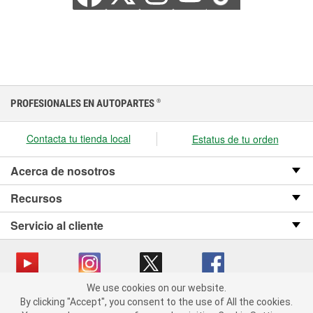
PROFESIONALES EN AUTOPARTES
®
Contacta tu tienda local
Estatus de tu orden
Acerca de nosotros
Recursos
Servicio al cliente
We use cookies on our website.
We use cookies on our website. By clicking "Accept", you consent
Copyright © 2008-2026 O’Reilly Auto Parts v OST_3.2.0.0.729 (3) cv1361
By clicking "Accept", you consent to the use of All the cookies.
to the use of All the cookies.
catalog_main