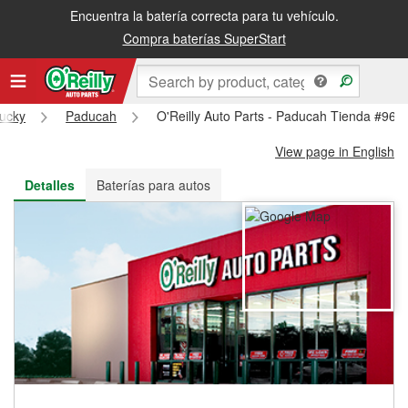
Encuentra la batería correcta para tu vehículo.
Recibe tu orden gratis al día siguiente o recógela en la tienda
Compra baterías SuperStart
ucky
Paducah
O'Reilly Auto Parts - Paducah Tienda #960
View page in English
Detalles
Baterías para autos