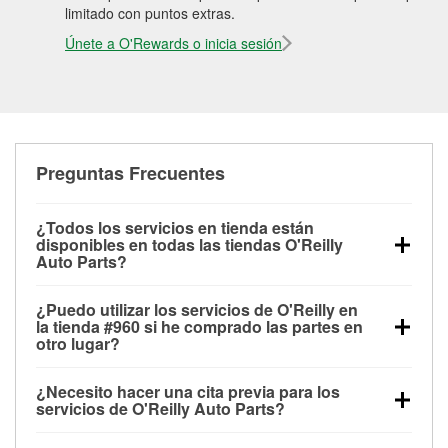
limitado con puntos extras.
Únete a O'Rewards o inicia sesión
Preguntas Frecuentes
¿Todos los servicios en tienda están
disponibles en todas las tiendas O'Reilly
Auto Parts?
Todos los servicios gratuitos de tienda, incluyendo
¿Puedo utilizar los servicios de O'Reilly en
las pruebas de batería, pruebas de alternador y
la tienda #960 si he comprado las partes en
motor de arranque, revisión de la luz “Check Engine”
otro lugar?
con O'Reilly VeriScan® e instalación de
Puedes solicitar la mayoría de los servicios en tienda
limpiaparabrisas o bombillas, están disponibles en
¿Necesito hacer una cita previa para los
de O'Reilly Auto Parts que estén disponibles en la
todas las tiendas O'Reilly Auto Parts. La tienda
servicios de O'Reilly Auto Parts?
tienda #960 de Paducah, KY aunque hayas
O'Reilly #960 de Paducah, KY también ofrece
No es necesario agendar una cita para ninguno de
comprado las partes en otro sitio. Los servicios como