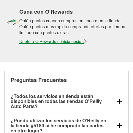
Gana con O'Rewards
Obtén puntos cuando compres en línea o en la tienda.
Obtén puntos más rápido comprando ofertas por tiempo
limitado con puntos extras.
Únete a O'Rewards o inicia sesión
Preguntas Frecuentes
¿Todos los servicios en tienda están
disponibles en todas las tiendas O'Reilly
Auto Parts?
Todos los servicios gratuitos de tienda, incluyendo
¿Puedo utilizar los servicios de O'Reilly en
las pruebas de batería, pruebas de alternador y
la tienda #5184 si he comprado las partes
motor de arranque, revisión de la luz “Check Engine”
en otro lugar?