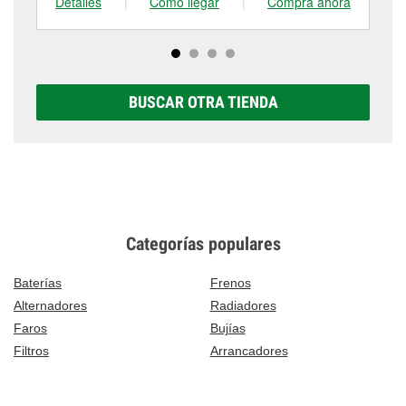
Detalles
|
Cómo llegar
|
Compra ahora
De
BUSCAR OTRA TIENDA
Categorías populares
Baterías
Frenos
Alternadores
Radiadores
Faros
Bujías
Filtros
Arrancadores