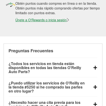
Obtén puntos cuando compres en línea o en la tienda.
Obtén puntos más rápido comprando ofertas por tiempo
limitado con puntos extras.
Únete a O'Rewards o inicia sesión
Preguntas Frecuentes
¿Todos los servicios en tienda están
disponibles en todas las tiendas O'Reilly
Auto Parts?
Todos los servicios gratuitos de tienda, incluyendo
¿Puedo utilizar los servicios de O'Reilly en
las pruebas de batería, pruebas de alternador y
la tienda #5250 si he comprado las partes
motor de arranque, revisión de la luz “Check Engine”
en otro lugar?
con O'Reilly VeriScan® e instalación de
Puedes solicitar la mayoría de los servicios en tienda
limpiaparabrisas o bombillas, están disponibles en
¿Necesito hacer una cita previa para los
de O'Reilly Auto Parts que estén disponibles en la
todas las tiendas O'Reilly Auto Parts. La tienda