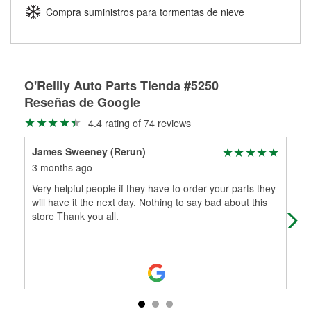
medirán tus tambores o discos para determinar si pueden
Compra suministros para tormentas de nieve
Más información sobre el Programa de Préstamo de
ser rectificados con seguridad. Si tus tambores o discos no
Herramientas de O'Reilly
pueden ser reutilizados, podemos ayudarte a encontrar las
partes de reemplazo correctas para tu reparación.
Rectificación de tambores y discos de freno
O'Reilly Auto Parts Tienda #5250
Reseñas de Google
4.4 rating of 74 reviews
James Sweeney (Rerun)
Sea
3 months ago
3 m
Very helpful people if they have to order your parts they
I c
will have it the next day. Nothing to say bad about this
int
store Thank you all.
pur
Mo