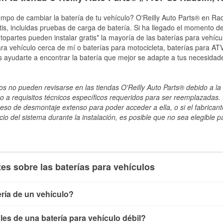
mpo de cambiar la batería de tu vehículo? O'Reilly Auto Parts® en Radcl
tis, incluidas pruebas de carga de batería. Si ha llegado el momento de
topartes pueden instalar gratis* la mayoría de las baterías para vehíc
a vehículo cerca de mí o baterías para motocicleta, baterías para ATV,
 ayudarte a encontrar la batería que mejor se adapte a tus necesidad
s no pueden revisarse en las tiendas O'Reilly Auto Parts® debido a la 
o a requisitos técnicos específicos requeridos para ser reemplazadas. S
ceso de desmontaje extenso para poder acceder a ella, o si el fabricant
cio del sistema durante la instalación, es posible que no sea elegible pa
es sobre las baterías para vehículos
ría de un vehículo?
ía de un vehículo de varias maneras. El método más rápido es ut
es de una batería para vehículo débil?
, conecta los cables a las terminales de la batería y verifica el 