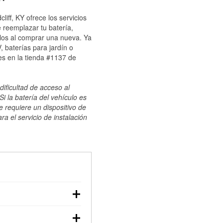
iff, KY ofrece los servicios
 reemplazar tu batería,
ulos al comprar una nueva. Ya
 baterías para jardín o
es en la tienda #1137 de
dificultad de acceso al
i la batería del vehículo es
e requiere un dispositivo de
ra el servicio de instalación
ilizar un multímetro:
voltaje: una batería en