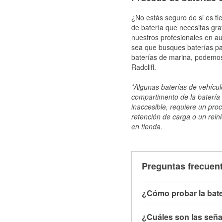
¿No estás seguro de si es tie
de batería que necesitas gra
nuestros profesionales en au
sea que busques baterías par
baterías de marina, podemos
Radcliff.
*Algunas baterías de vehículo
compartimento de la batería 
inaccesible, requiere un pro
retención de carga o un reini
en tienda.
Preguntas frecuent
¿Cómo probar la bate
Puedes probar la bater
¿Cuáles son las señal
con el vehículo apagado