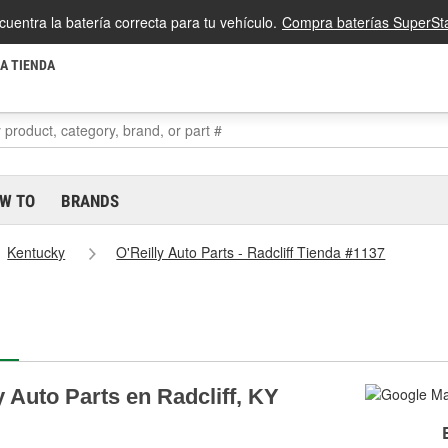
cuentra la batería correcta para tu vehículo.
Compra baterías SuperSta
LA TIENDA
W TO
BRANDS
Kentucky
O'Reilly Auto Parts - Radcliff Tienda #1137
y Auto Parts en Radcliff, KY