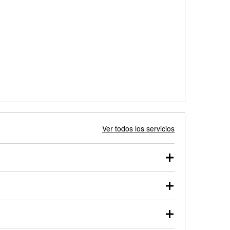
Ver todos los servicios
 autos, camionetas, SUVs, vehículos comerciales y
 probarse dentro o fuera del vehículo y cargarse en
uno de nuestros profesionales te ayudará a encontrar
otor de arranque o alternador. Lleva tu vehículo a tu
y arranque en el estacionamiento, o desmonta el
rueben.