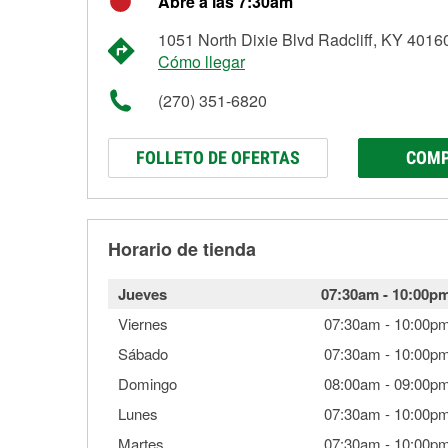
Abre a las 7:30am
1051 North Dixie Blvd Radcliff, KY 4016
Cómo llegar
(270) 351-6820
FOLLETO DE OFERTAS
COMP
Horario de tienda
Jueves
07:30am
-
10:00p
Viernes
07:30am
-
10:00p
Sábado
07:30am
-
10:00p
Domingo
08:00am
-
09:00p
Lunes
07:30am
-
10:00p
Martes
07:30am
-
10:00p