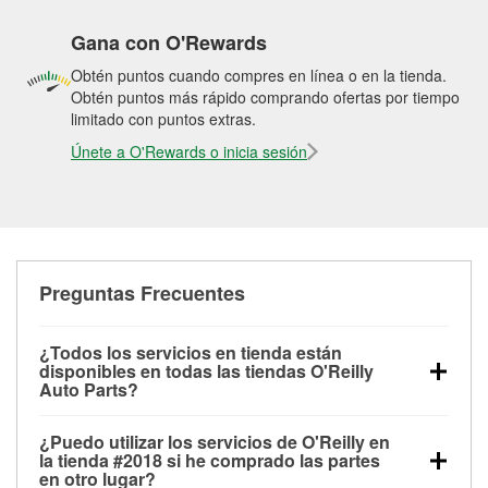
Gana con O'Rewards
Obtén puntos cuando compres en línea o en la tienda.
Obtén puntos más rápido comprando ofertas por tiempo
limitado con puntos extras.
Únete a O'Rewards o inicia sesión
Preguntas Frecuentes
¿Todos los servicios en tienda están
disponibles en todas las tiendas O'Reilly
Auto Parts?
Todos los servicios gratuitos de tienda, incluyendo
¿Puedo utilizar los servicios de O'Reilly en
las pruebas de batería, pruebas de alternador y
la tienda #2018 si he comprado las partes
motor de arranque, revisión de la luz “Check Engine”
en otro lugar?