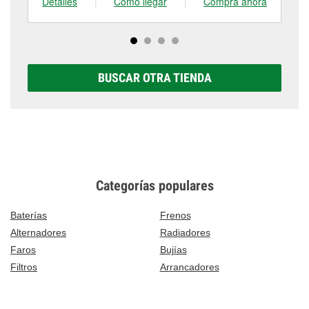
Detalles
|
Cómo llegar
|
Compra ahora
De
BUSCAR OTRA TIENDA
Categorías populares
Baterías
Frenos
Alternadores
Radiadores
Faros
Bujías
Filtros
Arrancadores