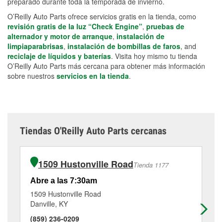
preparado durante toda la temporada de invierno.
O’Reilly Auto Parts ofrece servicios gratis en la tienda, como
revisión gratis de la luz “Check Engine”
,
pruebas de
alternador y motor de arranque
,
instalación de
limpiaparabrisas
,
instalación de bombillas de faros
, and
reciclaje de líquidos y baterías
. Visita hoy mismo tu tienda
O’Reilly Auto Parts más cercana para obtener más información
sobre nuestros
servicios en la tienda
.
Tiendas O'Reilly Auto Parts cercanas
1509 Hustonville Road
Tienda 1177
Abre a las 7:30am
Ab
1509 Hustonville Road
63
Danville, KY
Ha
(859) 236-0209
(8