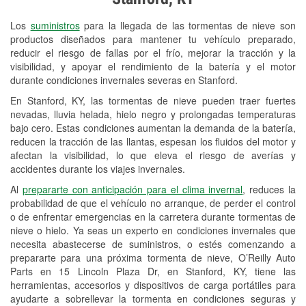
Revisión de la luz "Check Engine"
Los
suministros
para la llegada de las tormentas de nieve son
Reciclaje de baterías y aceite
productos diseñados para mantener tu vehículo preparado,
reducir el riesgo de fallas por el frío, mejorar la tracción y la
Instalación de bombillas de faros
visibilidad, y apoyar el rendimiento de la batería y el motor
Instalación de limpiaparabrisas
durante condiciones invernales severas en Stanford.
En Stanford, KY, las tormentas de nieve pueden traer fuertes
Programa de Préstamo de
nevadas, lluvia helada, hielo negro y prolongadas temperaturas
Herramientas
bajo cero. Estas condiciones aumentan la demanda de la batería,
reducen la tracción de las llantas, espesan los fluidos del motor y
Mezcla de pinturas
afectan la visibilidad, lo que eleva el riesgo de averías y
accidentes durante los viajes invernales.
Rectificación de tambores y discos de
Al
prepararte con anticipación para el clima invernal
, reduces la
freno
probabilidad de que el vehículo no arranque, de perder el control
o de enfrentar emergencias en la carretera durante tormentas de
Mangueras hidráulicas a la medida
nieve o hielo. Ya seas un experto en condiciones invernales que
necesita abastecerse de suministros, o estés comenzando a
Snowstorm Supplies
prepararte para una próxima tormenta de nieve, O’Reilly Auto
Conoce más
Parts en 15 Lincoln Plaza Dr, en Stanford, KY, tiene las
herramientas, accesorios y dispositivos de carga portátiles para
ayudarte a sobrellevar la tormenta en condiciones seguras y