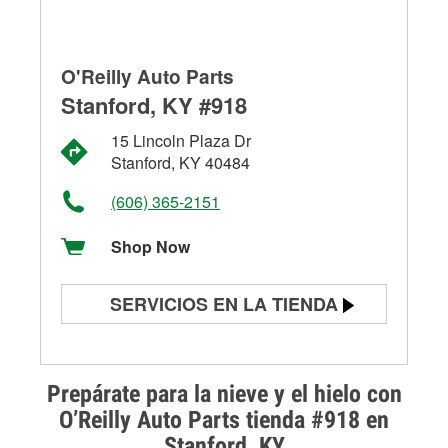
O'Reilly Auto Parts
Stanford, KY #918
15 Lincoln Plaza Dr
Stanford, KY 40484
(606) 365-2151
Shop Now
SERVICIOS EN LA TIENDA
Prueba de batería
Prueba de alternadores y
Prepárate para la nieve y el hielo con
arrancadores
O’Reilly Auto Parts tienda #918 en
Stanford, KY