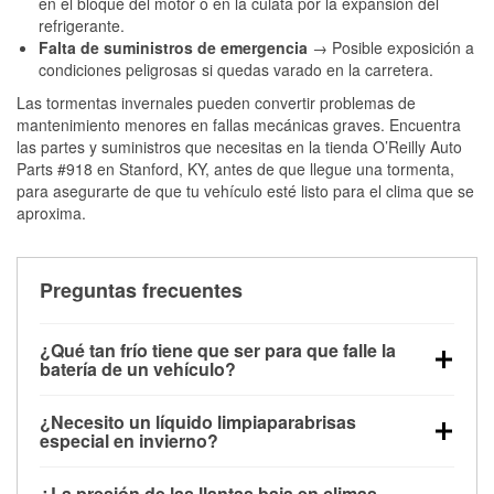
en el bloque del motor o en la culata por la expansión del
refrigerante.
Falta de suministros de emergencia
→ Posible exposición a
condiciones peligrosas si quedas varado en la carretera.
Las tormentas invernales pueden convertir problemas de
mantenimiento menores en fallas mecánicas graves. Encuentra
las partes y suministros que necesitas en la tienda O’Reilly Auto
Parts #918 en Stanford, KY, antes de que llegue una tormenta,
para asegurarte de que tu vehículo esté listo para el clima que se
aproxima.
Preguntas frecuentes
¿Qué tan frío tiene que ser para que falle la
batería de un vehículo?
La capacidad de la batería comienza a disminuir por
¿Necesito un líquido limpiaparabrisas
debajo de los 32 °F y puede perder hasta la mitad de
especial en invierno?
su potencia de arranque cerca de los 0 °F, lo que
Sí. El líquido limpiaparabrisas para invierno resiste
aumenta la probabilidad de que el vehículo no
¿La presión de las llantas baja en climas