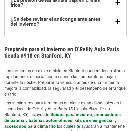
la congelación y ayuda a disolver la sal y la nieve
arranque.
fríos?
derretida en la carretera para mejorar la visibilidad.
Sí. La presión de las llantas normalmente disminuye
¿Se debe revisar el anticongelante antes
alrededor de 1 PSI por cada 10 °F que baja la
del invierno?
temperatura. Puedes obtener más información sobre
Sí. Una mezcla adecuada del anticongelante protege
la baja presión en invierno en nuestro artículo.
el motor contra la congelación, las grietas internas y
el sobrecalentamiento en condiciones de frío
Prepárate para el invierno en O’Reilly Auto Parts
extremo. Aprende cómo comprobar la protección
tienda #918 en Stanford, KY
anticongelante en nuestra sección How-To.
Las tormentas de nieve o hielo en Stanford pueden desarrollarse
rápidamente, especialmente cuando las temperaturas bajan
durante la noche. Preparar tu vehículo antes de una tormenta
mejora la confiabilidad, la seguridad y el desempeño de arranque
en frío.
Los suministros para tormentas de nieve están disponibles en tu
tienda local de O’Reilly Auto Parts 15 Lincoln Plaza Dr en
Stanford, KY, incluyendo
fluidos para invierno
,
arrancadores
de batería
y
baterías automotrices
,
kits de emergencia
, y
accesorios para clima frío
los cuales te ayudarán a mantenerte