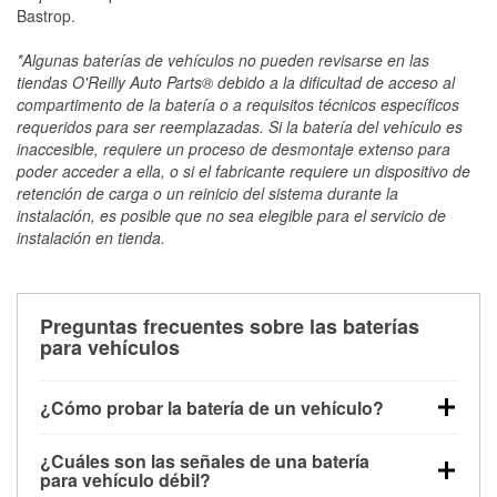
Bastrop.
*Algunas baterías de vehículos no pueden revisarse en las
tiendas O'Reilly Auto Parts® debido a la dificultad de acceso al
compartimento de la batería o a requisitos técnicos específicos
requeridos para ser reemplazadas. Si la batería del vehículo es
inaccesible, requiere un proceso de desmontaje extenso para
poder acceder a ella, o si el fabricante requiere un dispositivo de
retención de carga o un reinicio del sistema durante la
instalación, es posible que no sea elegible para el servicio de
instalación en tienda.
Preguntas frecuentes sobre las baterías
para vehículos
¿Cómo probar la batería de un vehículo?
Puedes probar la batería de un vehículo de varias
¿Cuáles son las señales de una batería
maneras. El método más rápido es utilizar un
para vehículo débil?
multímetro: con el vehículo apagado, conecta los