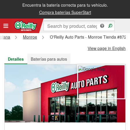
Encuentra la batería correcta para tu vehículo.
Recibe tu orden gratis al día siguiente o recógela en la tienda
Compra baterías SuperStart
isiana
Monroe
O'Reilly Auto Parts - Monroe Tienda #872
View page in English
Detalles
Baterías para autos