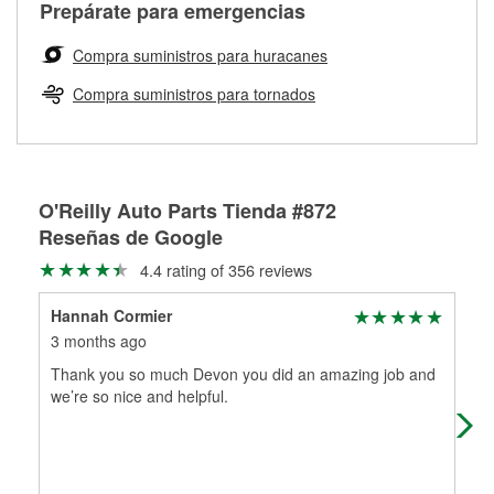
Más información sobre el Programa de Préstamo de
Auto Parts tiene las mangueras y los acoples adecuados
Prepárate para emergencias
traigas tus partes de frenos, nuestros profesionales
Herramientas de O'Reilly
para reparar el sistema hidráulico de tu maquinaria
medirán tus tambores o discos para determinar si pueden
agrícola o de construcción.
Compra suministros para huracanes
ser rectificados con seguridad. Si tus tambores o discos no
Más información acerca del servicio de mezcla de pintura
pueden ser reutilizados, podemos ayudarte a encontrar las
Compra suministros para tornados
de O'Reilly
partes de reemplazo correctas para tu reparación.
Rectificación de tambores y discos de freno
O'Reilly Auto Parts Tienda #872
Reseñas de Google
4.4 rating of 356 reviews
Hannah Cormier
Mik
3 months ago
4 m
Thank you so much Devon you did an amazing job and
Gre
we’re so nice and helpful.
out
and
Mo