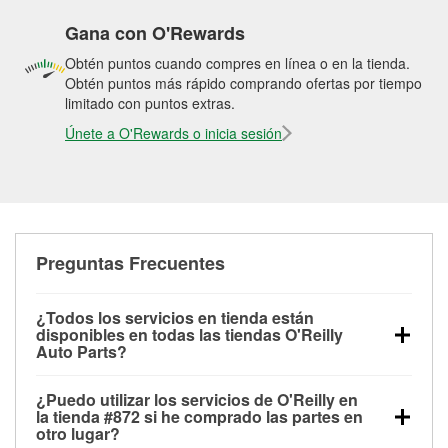
Gana con O'Rewards
Obtén puntos cuando compres en línea o en la tienda.
Obtén puntos más rápido comprando ofertas por tiempo
limitado con puntos extras.
Únete a O'Rewards o inicia sesión
Preguntas Frecuentes
¿Todos los servicios en tienda están
disponibles en todas las tiendas O'Reilly
Auto Parts?
Todos los servicios gratuitos de tienda, incluyendo
¿Puedo utilizar los servicios de O'Reilly en
las pruebas de batería, pruebas de alternador y
la tienda #872 si he comprado las partes en
motor de arranque, revisión de la luz “Check Engine”
otro lugar?