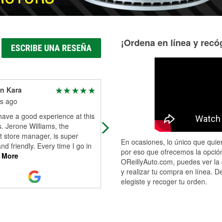
¡Ordena en línea y recóg
ESCRIBE UNA RESEÑA
n Kara
nathan hathorn
s ago
11 months ago
have a good experience at this
Great customer service. Nice
s. Jerone Williams, the
employee very helpful. If any
t store manager, is super
questions about ur car problems. A
En ocasiones, lo único que quier
and friendly. Every time I go in
for the assistant manager Jaron
por eso que ofrecemos la opción
 More
OReillyAuto.com, puedes ver la 
y realizar tu compra en línea. D
elegiste y recoger tu orden.