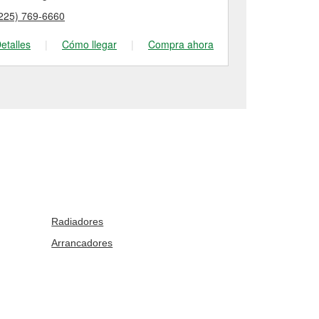
225) 769-6660
(225) 236-57
etalles
|
Cómo llegar
|
Compra ahora
Detalles
|
Radiadores
Arrancadores