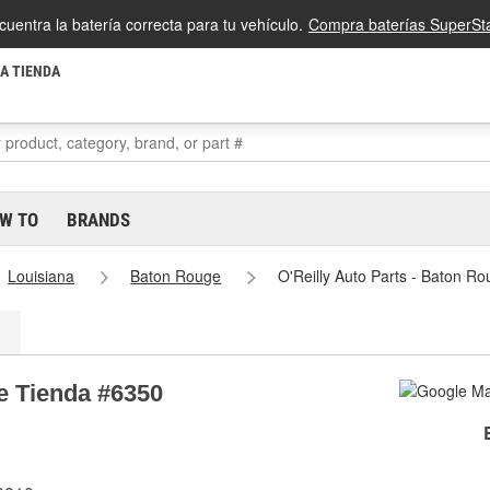
cuentra la batería correcta para tu vehículo.
Compra baterías SuperSta
LA TIENDA
W TO
BRANDS
Louisiana
Baton Rouge
O'Reilly Auto Parts - Baton R
ge Tienda #6350