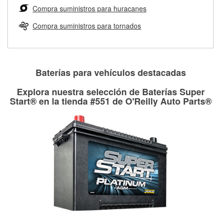
medirán tus tambores o discos para determinar si pueden
Compra suministros para huracanes
Más información sobre el Programa de Préstamo de
ser rectificados con seguridad. Si tus tambores o discos no
Herramientas de O'Reilly
pueden ser reutilizados, podemos ayudarte a encontrar las
Compra suministros para tornados
partes de reemplazo correctas para tu reparación.
Rectificación de tambores y discos de freno
Baterías para vehículos destacadas
Explora nuestra selección de Baterías Super
Start® en la tienda #551 de O'Reilly Auto Parts®