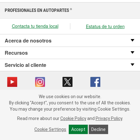
PROFESIONALES EN AUTOPARTES
®
Contacta tu tienda local
Estatus de tu orden
Acerca de nosotros
Recursos
Servicio al cliente
We use cookies on our website.
Copyright © 2008-2026 O’Reilly Auto Parts v OST_3.2.0.0.729 (3) cv1361
We use cookies on our website. By clicking "Accept", you consent
By clicking "Accept", you consent to the use of All the cookies.
catalog_main
to the use of All the cookies.
You may change your preference by visiting Cookie Settings.
You may change your preference by visiting Cookie Settings.
Política de privacidad
Ley de transparencia en las cadenas de suministro
Read more about our
Read more about our
Cookie Policy
Cookie Policy
and
and
Privacy Policy
Privacy Policy
.
.
de California
Cookie Settings
Cookie Settings
Accept
Accept
Decline
Decline