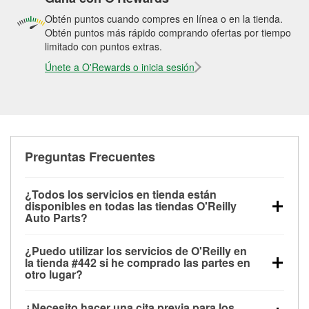
Obtén puntos cuando compres en línea o en la tienda.
Obtén puntos más rápido comprando ofertas por tiempo
limitado con puntos extras.
Únete a O'Rewards o inicia sesión
Preguntas Frecuentes
¿Todos los servicios en tienda están
disponibles en todas las tiendas O'Reilly
Auto Parts?
Todos los servicios gratuitos de tienda, incluyendo
¿Puedo utilizar los servicios de O'Reilly en
las pruebas de batería, pruebas de alternador y
la tienda #442 si he comprado las partes en
motor de arranque, revisión de la luz “Check Engine”
otro lugar?
con O'Reilly VeriScan® e instalación de
Puedes solicitar la mayoría de los servicios en tienda
limpiaparabrisas o bombillas, están disponibles en
¿Necesito hacer una cita previa para los