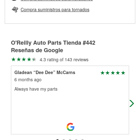
Más información sobre el Programa de Préstamo de
ser rectificados con seguridad. Si tus tambores o discos no
Herramientas de O'Reilly
pueden ser reutilizados, podemos ayudarte a encontrar las
Compra suministros para tornados
partes de reemplazo correctas para tu reparación.
Rectificación de tambores y discos de freno
O'Reilly Auto Parts Tienda #442
Reseñas de Google
4.3 rating of 143 reviews
Gladean “Dee Dee” McCarns
Pre
6 months ago
7 m
Always have my parts
Gre