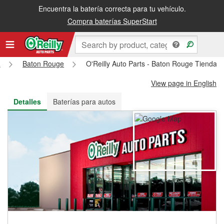
Encuentra la batería correcta para tu vehículo.
Recibe tu orden gratis al día siguiente o recógela en la tienda
Compra baterías SuperStart
a
Baton Rouge
O'Reilly Auto Parts - Baton Rouge Tienda 
View page in English
Detalles
Baterías para autos