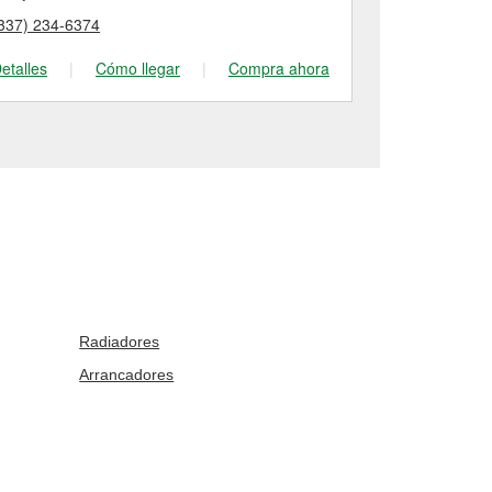
337) 234-6374
(337) 237-60
etalles
|
Cómo llegar
|
Compra ahora
Detalles
|
Radiadores
Arrancadores