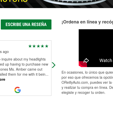
¡Ordena en línea y recóg
ESCRIBE UNA RESEÑA
bonnie olivier
s ago
5 months ago
o inquire about my headlights
Went to the store for some vehicle
ed up having to purchase new
headlights. Sky (human that works
r ones Ms. Amber came out
there) was so awesome and
En ocasiones, lo único que quier
alled them for me with it bein
...
knowledgeable, and even helped 
por eso que ofrecemos la opción
ore
install them. Th
...
Read More
OReillyAuto.com, puedes ver la 
y realizar tu compra en línea. D
elegiste y recoger tu orden.