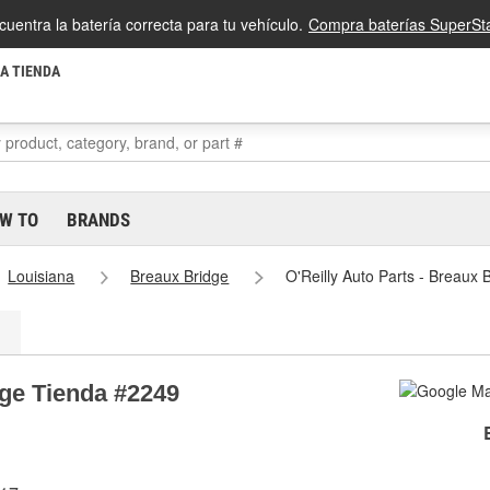
cuentra la batería correcta para tu vehículo.
Compra baterías SuperSta
LA TIENDA
W TO
BRANDS
Louisiana
Breaux Bridge
O'Reilly Auto Parts - Breaux
dge Tienda #2249