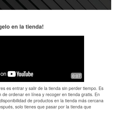
elo en la tienda!
Pat Zerbe
Ivan Campos
6 months ago
7 months ago
Rei was hugely.helpful when we pulled
Our alternator went
0:07
in with engine lights on. It was a
amazing and help
Saturday afternoon and we’re driving
the road , 5 stars
es es entrar y salir de la tienda sin perder tiempo. Es
me
a 38-foot motorhome. She helped us
doesn’t do them j
 de ordenar en línea y recoger en tienda gratis. En
...
Read More
Read More
disponibilidad de productos en la tienda más cercana
espués, solo tienes que pasar por la tienda que