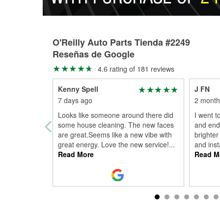
O'Reilly Auto Parts Tienda #2249
Reseñas de Google
4.6 rating of 181 reviews
Kenny Spell
J FN
7 days ago
2 month
Looks like someone around there did
I went t
some house cleaning. The new faces
and end
are great.Seems like a new vibe with
brighte
great energy. Love the new service!
...
and inst
Read More
Read M